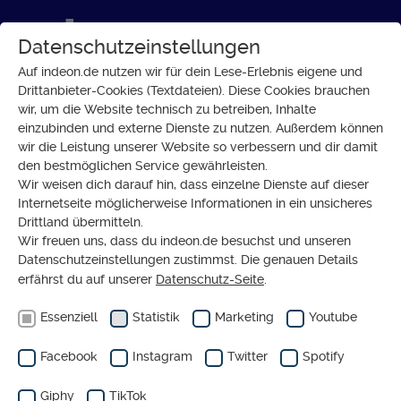
Datenschutzeinstellungen
Auf indeon.de nutzen wir für dein Lese-Erlebnis eigene und
Drittanbieter-Cookies (Textdateien). Diese Cookies brauchen
wir, um die Website technisch zu betreiben, Inhalte
GLAUBE
einzubinden und externe Dienste zu nutzen. Außerdem können
Ist Homosexualität in der
wir die Leistung unserer Website so verbessern und dir damit
den bestmöglichen Service gewährleisten.
Kirche ein Problem?
Wir weisen dich darauf hin, dass einzelne Dienste auf dieser
Internetseite möglicherweise Informationen in ein unsicheres
Drittland übermitteln.
Wir freuen uns, dass du indeon.de besuchst und unseren
Datenschutzeinstellungen zustimmst. Die genauen Details
erfährst du auf unserer
Datenschutz-Seite
.
Essenziell
Statistik
Marketing
Youtube
Facebook
Instagram
Twitter
Spotify
Giphy
TikTok