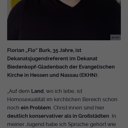
Anbieter
EKHN
Bei Ausahl nur essentieller Cookies wird
Laufzeit
dieser Cookie am Ende der Sitzung
gelöscht. Ansonsten 1 Monat.
privat
Dient zur Speicherung der Cookie Opt-In
Florian „Flo“ Burk, 35 Jahre, ist
Einstellungen. Eine optionale Nummer
Dekanatsjugendreferent im Dekanat
Zweck
nach dem Namen gibt lediglich eine
Biedenkopf-Gladenbach der Evangelischen
Versionsnummer an.
Kirche in Hessen und Nassau (EKHN):
„Auf dem
Land
, wo ich lebe, ist
Homosexualität im kirchlichen Bereich schon
noch
ein Problem
. Christ:innen sind hier
deutlich konservativer als in Großstädten
. In
meiner Jugend habe ich Sprüche gehört wie