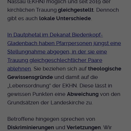
Nassau (EKHN) möglich und seit 2019 der
Dieser Cookie wird genutzt um
kirchlichen Trauung
gleichgestellt
. Dennoch
festzustellen ob ein Benutzer im TYPO3
Cookie-Informationen anzeigen
Name
_pk_id.424
Zweck
Backend eingelogged ist und die Seite
gibt es auch
lokale Unterschiede
.
bearbeiten darf.
Anbieter
Medienhaus der EKHN GmbH
Marketing
In Dautphetal im Dekanat Biedenkopf-
Reichweiten Analyse
Laufzeit
13 Monate
Gladenbach haben Pfarrpersonen jüngst eine
Name
fe_typo_user
Cookie-Informationen anzeigen
Name
_fbp
Stellungnahme abgegen, in der sie eine
Zweck
Einzigartige Besucher ID.
Anbieter
EKHN
Trauung gleichgeschlechtlicher Paare
Anbieter
Facebook Ireland Limited
Youtube
ablehnen
. Sie beziehen sich auf
theologische
Laufzeit
Ende der Sitzung
Name
_pk_ses.424
Laufzeit
3 Monate
Gewissensgründe
und damit auf die
Facebook
Dieser Cookie wird genutzt um
Anbieter
Medienhaus der EKHN GmbH
„Lebensordnung“ der EKHN. Diese lässt in
Zweck
Anzeigen / Ads
festzustellen ob ein Benutzer im TYPO3
Zweck
gewissen Punkten eine
Abweichung
von den
Frontend eingelogged ist und die Seite
Laufzeit
30 Minuten
Grundsätzen der Landeskirche zu.
Instagram
bearbeiten darf.
Zur Speicherung kurzfristiger
Zweck
Informationen über den Besuch.
Betroffene hingegen sprechen von
Name
Twitter
PHPSESSID
Diskriminierungen
und
Verletzungen
. Wir