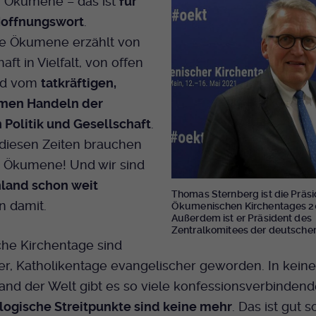
: Ökumene – das ist
für
Hoffnungswort
.
e Ökumene erzählt von
ft in Vielfalt, von offen
nd vom
tatkräftigen,
men Handeln der
n Politik und Gesellschaft
.
 diesen Zeiten brauchen
ie Ökumene! Und wir sind
hland schon weit
Thomas Sternberg ist die Präsi
 damit.
Ökumenischen Kirchentages 2
Außerdem ist er Präsident des
Zentralkomitees der deutschen
che Kirchentage sind
er, Katholikentage evangelischer geworden. In kein
nd der Welt gibt es so viele konfessionsverbindend
logische Streitpunkte sind keine mehr
. Das ist gut s