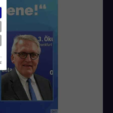
z
ÖKT