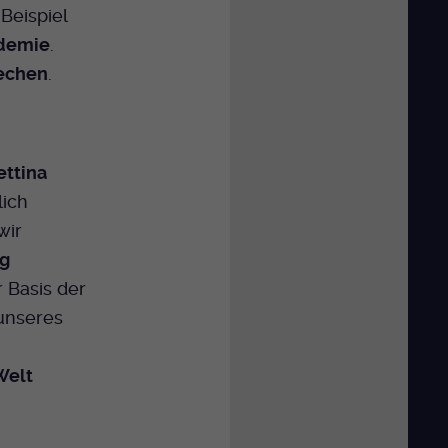
 Beispiel
ndemie
.
echen
.
ettina
lich
wir
ng
r Basis der
nseres
Welt