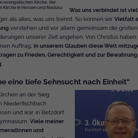
 evangelischen Kirche, der
Bei Ausahl nur essentieller Cookies wird dieser
n Kirche in Hessen und Nassau.
Was uns verbindet ist viel
Laufzeit
Cookie am Ende der Sitzung gelöscht.
ger als alles, was uns trennt. So können wir
Vielfalt 
Ansonsten 1 Monat.
ung
verstehen und vor allem gemeinsam die großen
Dient zur Speicherung der Cookie Opt-In
derungen unserer Zeit angehen. Von Christus haben 
Einstellungen. Eine optionale Nummer nach
Zweck
en Auftrag,
in unserem Glauben diese Welt mitzug
dem Namen gibt lediglich eine
Versionsnummer an.
tragen zu Frieden, Gerechtigkeit und zur Bewahrung
g
.
be eine tiefe Sehnsucht nach Einheit“
 Kirchen an der Sieg
n Niederfischbach
sen und war in Betzdorf
Gymnasium.
Viele meiner
ameradinnen und