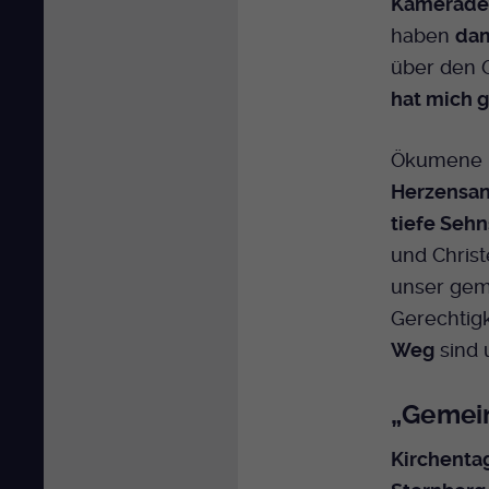
Kameraden
haben
dam
über den 
hat mich 
Ökumene i
Herzensa
tiefe Sehn
und Chris
unser gem
Gerechtigk
Weg
sind
„Gemein
Kirchenta