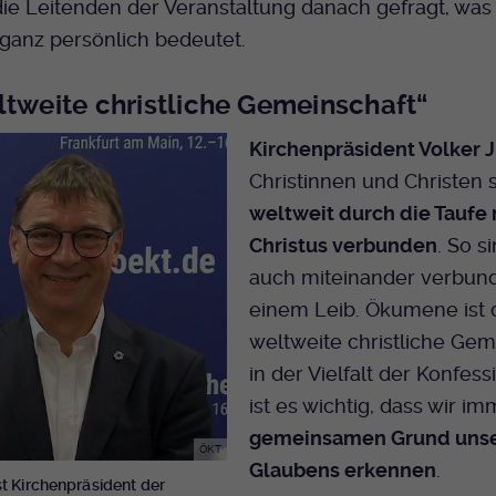
Name
mtm_cookie_consent
die Leitenden der Veranstaltung danach gefragt, was
Laufzeit
Ende der Sitzung
Spotify
anz persönlich bedeutet.
Anbieter
Medienhaus der EKHN GmbH
PHP Daten Identifikator, der gesetzt wird wenn
Zweck
die PHP session() Methode benutzt wird.
Giphy
ltweite christliche Gemeinschaft“
Laufzeit
1 Jahr
Kirchenpräsident Volker 
Speicherung der Cookie Constent
Zweck
Name
uid
TikTok
Einstellungen
Christinnen und Christen 
weltweit durch die Taufe 
Anbieter
EKHN
Christus verbunden
. So s
Laufzeit
Ende der Sitzung
auch miteinander verbun
einem Leib. Ökumene ist 
Notwendig zum sicheren Betrieb der
Zweck
weltweite christliche Gem
Webseite.
in der Vielfalt der Konfess
ist es wichtig, dass wir i
Name
cookie_optin-[n]
gemeinsamen Grund uns
ÖKT
Anbieter
EKHN
Glaubens erkennen
.
st Kirchenpräsident der