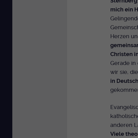
Sternberg
mich ein 
Gelingend
Gemeinscha
Herzen u
gemeinsa
Christen i
Gerade in
wir sie, d
in Deutsc
gekommen
Evangelis
katholisch
anderen La
Viele theo