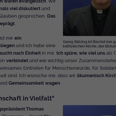
 waren evangelisch
. Wir
als viel diskutiert
und
Glauben gesprochen.
Das
geprägt
.
st mir
ein
Georg Bätzing ist Bischof der
nliegen
und ich habe eine
katholischen Kirche, des Bist
sucht nach Einheit
in mir.
Ich spüre, wie viel uns
als 
ten
verbindet
und wie wichtig unser Zusammensteh
einsames Eintreten für Menschenwürde, für Solidari
eit sind. Ich wünsche mir, dass wir
ökumenisch Kirc
 und
Gemeinsamkeit wagen
.
schaft in Vielfalt“
gspräsident Thomas