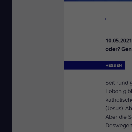
10.05.2021
oder? Gen
HESSEN
Seit rund 
Leben gibt
katholisch
(Jesus). A
Aber die 
Deswegen 