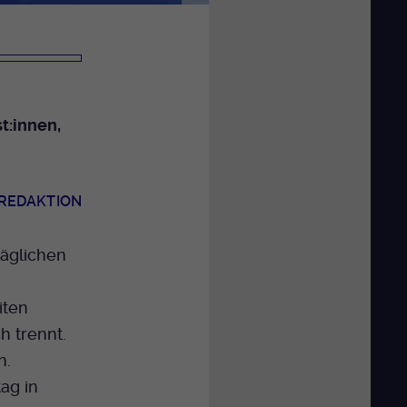
t:innen,
 REDAKTION
täglichen
iten
h trennt.
n.
ag in