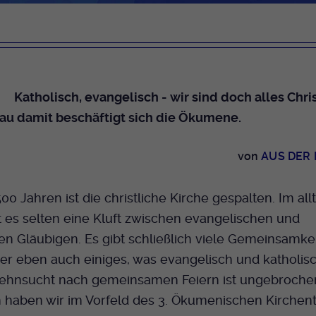
Dieser Cookie wird genutzt um festzustellen
Cookie-Informationen anzeigen
Name
_pk_id.424
Zweck
ob ein Benutzer im TYPO3 Backend
eingelogged ist und die Seite bearbeiten darf.
Anbieter
Medienhaus der EKHN GmbH
Marketing
Reichweiten Analyse
Laufzeit
13 Monate
Name
fe_typo_user
Katholisch, evangelisch - wir sind doch alles Chris
Cookie-Informationen anzeigen
Name
_fbp
Zweck
Einzigartige Besucher ID.
au damit beschäftigt sich die Ökumene.
Anbieter
EKHN
Anbieter
Facebook Ireland Limited
Youtube
Laufzeit
Ende der Sitzung
von
AUS DER
Name
_pk_ses.424
Laufzeit
3 Monate
Facebook
Dieser Cookie wird genutzt um festzustellen
Anbieter
Medienhaus der EKHN GmbH
Zweck
Anzeigen / Ads
500 Jahren ist die christliche Kirche gespalten. Im all
Zweck
ob ein Benutzer im TYPO3 Frontend
eingelogged ist und die Seite bearbeiten darf.
 es selten eine Kluft zwischen evangelischen und
Laufzeit
30 Minuten
Instagram
en Gläubigen. Es gibt schließlich viele Gemeinsamke
Zur Speicherung kurzfristiger Informationen
ber eben auch einiges, was evangelisch und katholisc
Zweck
Name
PHPSESSID
über den Besuch.
Sehnsucht nach gemeinsamen Feiern ist ungebroche
Twitter
Anbieter
EKHN
haben wir im Vorfeld des 3. Ökumenischen Kirchent