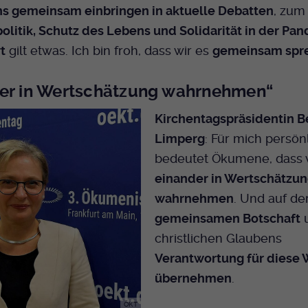
s gemeinsam einbringen in aktuelle Debatten
, zum
olitik, Schutz des Lebens und Solidarität in der Pa
t
gilt etwas. Ich bin froh, dass wir es
gemeinsam spr
er in Wertschätzung wahrnehmen“
Kirchentagspräsidentin B
Limperg
: Für mich persön
bedeutet Ökumene, dass 
einander in Wertschätzu
wahrnehmen
. Und auf de
gemeinsamen Botschaft
u
christlichen Glaubens
Verantwortung für diese 
übernehmen
.
ÖKT