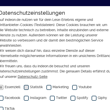
Datenschutzeinstellungen
GLAUBE
SOZIALES
GESELLSCHAFT
Auf indeon.de nutzen wir für dein Lese-Erlebnis eigene und
Drittanbieter-Cookies (Textdateien). Diese Cookies brauchen wir, um
ich Ökumene?“
die Website technisch zu betreiben, Inhalte einzubinden und externe
Dienste zu nutzen. Außerdem können wir die Leistung unserer
Website so verbessern und dir damit den bestmöglichen Service
gewährleisten.
Wir weisen dich darauf hin, dass einzelne Dienste auf dieser
Internetseite möglicherweise Informationen in ein unsicheres Drittlan
 bedeutet für mich
übermitteln.
Wir freuen uns, dass du indeon.de besuchst und unseren
mene?“
Datenschutzeinstellungen zustimmst. Die genauen Details erfährst d
auf unserer
Datenschutz-Seite
.
Essenziell
Statistik
Marketing
Youtube
Facebook
Instagram
Twitter
Spotify
Giphy
TikTok