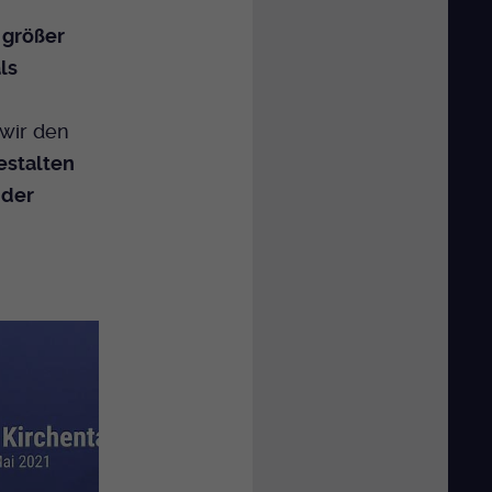
 größer
als
wir den
estalten
 der