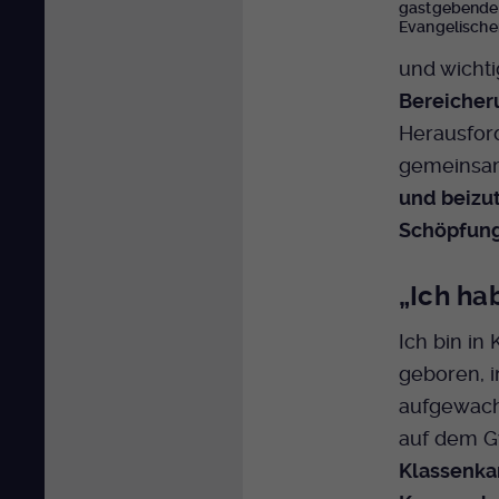
gastgebenden
Evangelische
und wichti
Bereicher
Herausfor
gemeinsam
und beizu
Schöpfun
„Ich ha
Ich bin in
geboren, i
aufgewach
auf dem 
Klassenk