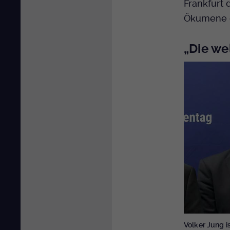
Frankfurt 
Ökumene g
„Die we
Volker Jung i