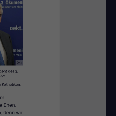
ÖKT
dent des 3.
021.
 Katholiken.
em
e Ehen.
o, denn wir