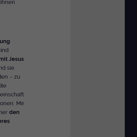
 ihnen
Jung
:
sind
mit Jesus
ind sie
den – zu
die
einschaft
ionen. Mir
mmer
den
eres