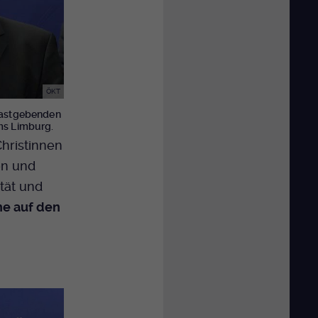
ÖKT
 gastgebenden
ums Limburg.
Christinnen
en und
tät und
he auf den