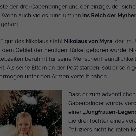
Bei Ausahl nur essentieller Cookies wird dieser
teste der drei Gabenbringer und der einzige, der siche
Laufzeit
Cookie am Ende der Sitzung gelöscht.
. Wenn auch vieles rund um ihn
ins Reich der Mythe
Ansonsten 1 Monat.
n
gehört.
Dient zur Speicherung der Cookie Opt-In
Einstellungen. Eine optionale Nummer nach
 Figur des Nikolaus steht
Nikolaus von Myra
, der im 
Zweck
dem Namen gibt lediglich eine
f dem Gebiet der heutigen Türkei geboren wurde. Ni
Versionsnummer an.
Lebzeiten berühmt für seine Menschenfreundlichkeit
eit. Als seine Eltern an der Pest starben, soll er sein
Vermögen unter den Armen verteilt haben.
Dass er zum adventlichen
Gabenbringer wurde, verd
einer
„Jungfrauen-Legen
die drei Töchter eines ve
Patriziers nicht heiraten 