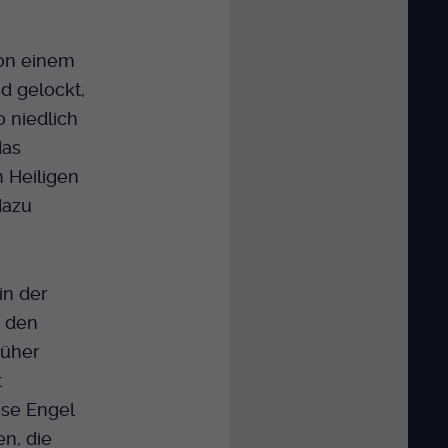
von einem
nd gelockt,
o niedlich
das
 Heiligen
dazu
in der
n den
rüher
t
ese Engel
n, die