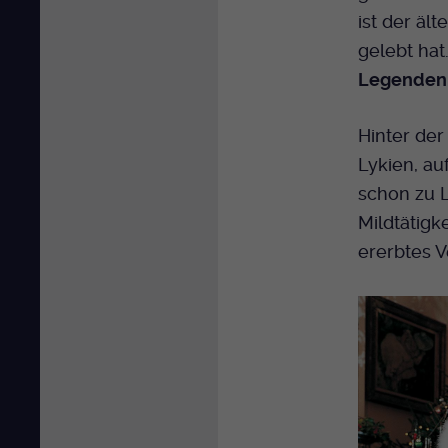
ist der äl
gelebt hat
Legende
Hinter der
Lykien, au
schon zu 
Mildtätigk
ererbtes 