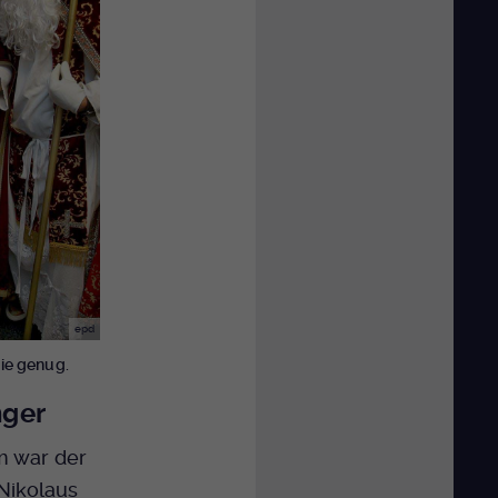
epd
ie genug.
nger
 war der
Nikolaus