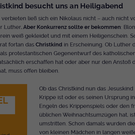
istkind besucht uns an Heiligabend
 verbieten ließ sich ein Nikolaus nicht – auch nicht 
r Luther
. Aber Konkurrenz sollte er bekommen
: Blo
 rein weiß gekleidet und mit einem Heiligenschein. S
trat fortan das
Christkind
in Erscheinung. Ob Luther 
 als protestantischen Gegenentwurf des katholischen
atsächlich erschaffen hat oder aber nur den Anstoß 
t, muss offen bleiben.
Ob das Christkind nun das Jesuskind 
Krippe ist oder es seinen Ursprung i
EL
Engeln des Krippenspiels oder den f
üblichen Weihnachtsumzügen hat, is
umstritten. Schon damals wurden di
von kleinen Mädchen in langen weiße