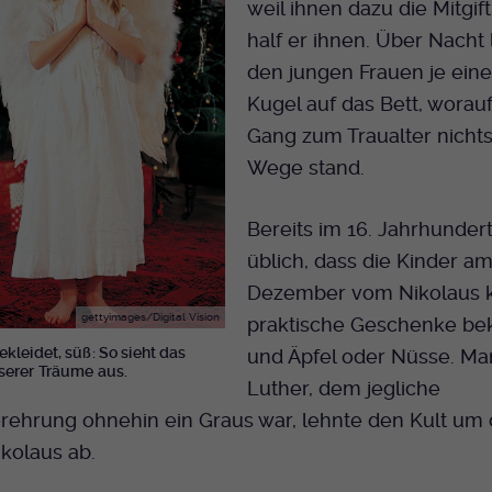
weil ihnen dazu die Mitgift
half er ihnen. Über Nacht 
den jungen Frauen je ein
Kugel auf das Bett, worau
Gang zum Traualter nicht
Wege stand.
Bereits im 16. Jahrhunder
üblich, dass die Kinder am
Dezember vom Nikolaus k
gettyimages/Digital Vision
praktische Geschenke b
ekleidet, süß: So sieht das
und Äpfel oder Nüsse. Mar
serer Träume aus.
Luther, dem jegliche
erehrung ohnehin ein Graus war, lehnte den Kult um
ikolaus ab.