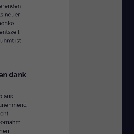
ierenden
als neuer
chenke
entszeit,
ühmt ist
en dank
kolaus
 zunehmend
echt
übernahm
enen