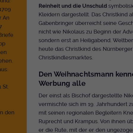
kind:
Reinheit und die Unschuld
symbolis
21709
Kleidern dargestellt. Das Christkind 
r An
Gabenbringer überreicht seine Ges
7
nicht wie Nikolaus zu Beginn der Adv
Briefe
sondern erst an Heiligabend. Weltber
app
heute das Christkind des Nürnberger
den
Christkindlesmarktes.
ehen.
aus:
Den Weihnachtsmann kenn
Werbung alle
 St.
Der einst als Bischof dargestellte Ni
vermischte sich im 19. Jahrhundert
n den
mit seinen regionalen Begleitern Kn
Ruprecht und Krampus. Von ihnen 
er die Rute, mit der er den ungezog