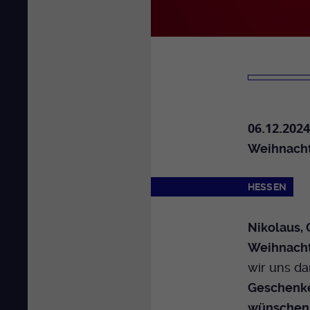
06.12.2024
Weihnacht
HESSEN
Nikolaus, 
Weihnach
wir uns da
Geschenk
wünschen