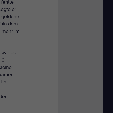
 fehlte,
legte er
e goldene
fhin dem
s mehr im
t war es
 6.
leine,
ekamen
tin
 den