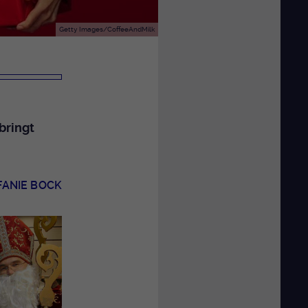
Getty Images/CoffeeAndMilk
bringt
FANIE BOCK