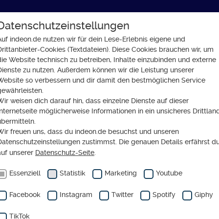
Datenschutzeinstellungen
GLAUBE
SOZIALES
GESELLSCHAFT
Auf indeon.de nutzen wir für dein Lese-Erlebnis eigene und
Drittanbieter-Cookies (Textdateien). Diese Cookies brauchen wir, um
chten: Nikolaus, Weihnachtsmann oder Christkind?
die Website technisch zu betreiben, Inhalte einzubinden und externe
Dienste zu nutzen. Außerdem können wir die Leistung unserer
Website so verbessern und dir damit den bestmöglichen Service
gewährleisten.
Wir weisen dich darauf hin, dass einzelne Dienste auf dieser
Internetseite möglicherweise Informationen in ein unsicheres Drittlan
henke für Weihnachten
übermitteln.
Wir freuen uns, dass du indeon.de besuchst und unseren
laus, Weihnachtsmann 
Datenschutzeinstellungen zustimmst. Die genauen Details erfährst d
auf unserer
Datenschutz-Seite
.
stkind?
Essenziell
Statistik
Marketing
Youtube
Facebook
Instagram
Twitter
Spotify
Giphy
TikTok