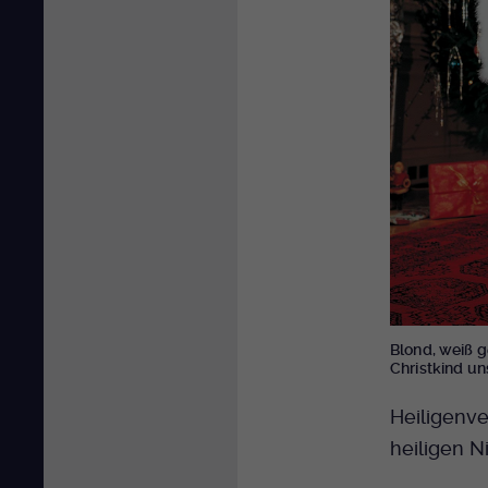
Blond, weiß g
Christkind un
Heiligenv
heiligen N