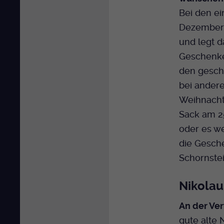
Bei den ei
Dezember 
und legt d
Geschenke
den gesc
bei andere
Weihnacht
Sack am 2
oder es we
die Gesch
Schornste
Nikolau
An der Ver
gute alte