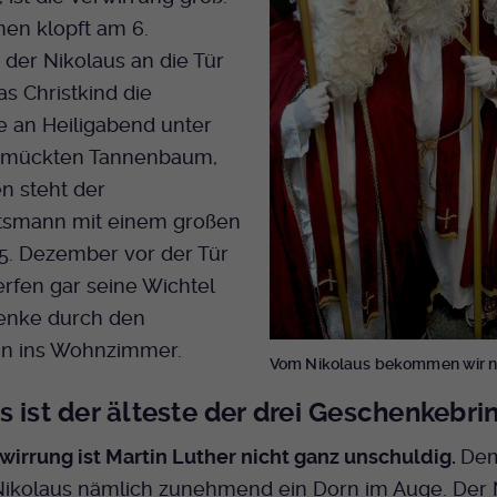
Name
mtm_cookie_consent
Laufzeit
Ende der Sitzung
Spotify
nen klopft am 6.
Anbieter
Medienhaus der EKHN GmbH
der Nikolaus an die Tür
PHP Daten Identifikator, der gesetzt wird wenn
Zweck
as Christkind die
die PHP session() Methode benutzt wird.
Giphy
Laufzeit
1 Jahr
 an Heiligabend unter
Speicherung der Cookie Constent
hmückten Tannenbaum,
Zweck
Name
uid
TikTok
Einstellungen
n steht der
Anbieter
EKHN
smann mit einem großen
5. Dezember vor der Tür
Laufzeit
Ende der Sitzung
rfen gar seine Wichtel
enke durch den
Notwendig zum sicheren Betrieb der
Zweck
Webseite.
in ins Wohnzimmer.
Vom Nikolaus bekommen wir n
s ist der älteste der drei Geschenkebri
Name
cookie_optin-[n]
wirrung ist Martin Luther nicht ganz unschuldig.
Dem
Anbieter
EKHN
 Nikolaus nämlich zunehmend ein Dorn im Auge. Der 