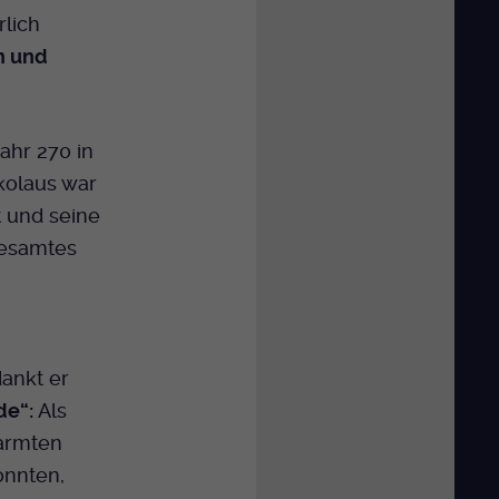
rlich
n und
Jahr 270 in
kolaus war
 und seine
 gesamtes
ankt er
de“:
Als
rarmten
konnten,