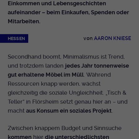
Einkommen und Lebensgeschichten
Dieser Cookie wird genutzt um
festzustellen ob ein Benutzer im TYPO3
aufeinander – beim Einkaufen, Spenden oder
Cookie-Informationen anzeigen
Name
_pk_id.424
Zweck
Backend eingelogged ist und die Seite
Mitarbeiten.
bearbeiten darf.
Anbieter
Medienhaus der EKHN GmbH
Marketing
Reichweiten Analyse
von
AARON KNIESE
HESSEN
Laufzeit
13 Monate
Name
fe_typo_user
Cookie-Informationen anzeigen
Name
_fbp
Zweck
Einzigartige Besucher ID.
Secondhand boomt, Minimalismus ist Trend,
Anbieter
EKHN
Anbieter
Facebook Ireland Limited
und trotzdem landen
jedes Jahr tonnenweise
Youtube
Laufzeit
Ende der Sitzung
gut erhaltene Möbel im Müll
. Während
Name
_pk_ses.424
Laufzeit
3 Monate
Ressourcen knapp werden, wächst
Facebook
Dieser Cookie wird genutzt um
Anbieter
Medienhaus der EKHN GmbH
gleichzeitig die soziale Ungleichheit. „Tisch &
Zweck
Anzeigen / Ads
festzustellen ob ein Benutzer im TYPO3
Zweck
Teller“ in Flörsheim setzt genau hier an – und
Frontend eingelogged ist und die Seite
Laufzeit
30 Minuten
Instagram
bearbeiten darf.
macht
aus Konsum ein soziales Projekt
.
Zur Speicherung kurzfristiger
Zweck
Informationen über den Besuch.
Zwischen knappem Budget und Sinnsuche
Name
Twitter
PHPSESSID
kommen
hier
die unterschiedlichsten