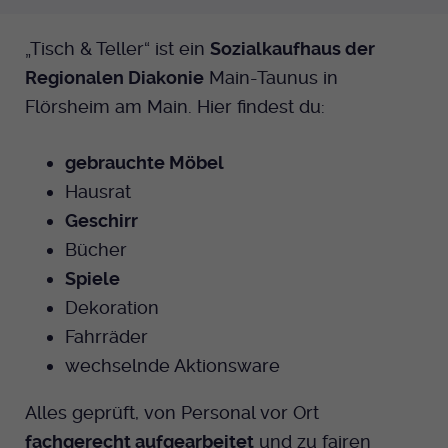
Anbieter
EKHN
„Tisch & Teller“ ist ein
Sozialkaufhaus der
Regionalen Diakonie
Main-Taunus in
Bei Ausahl nur essentieller Cookies wird
Flörsheim am Main. Hier findest du:
Laufzeit
dieser Cookie am Ende der Sitzung
gelöscht. Ansonsten 1 Monat.
gebrauchte Möbel
Dient zur Speicherung der Cookie Opt-In
Hausrat
Einstellungen. Eine optionale Nummer
Zweck
nach dem Namen gibt lediglich eine
Geschirr
Versionsnummer an.
Bücher
Spiele
Dekoration
Fahrräder
wechselnde Aktionsware
Alles geprüft, von Personal vor Ort
fachgerecht aufgearbeitet
und zu fairen