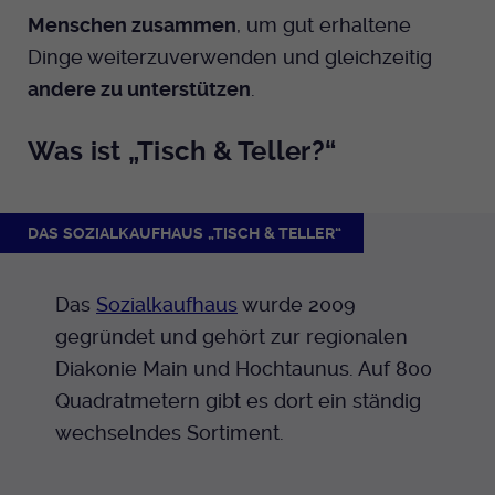
Anbieter
EKHN
Menschen zusammen
, um gut erhaltene
Name
mtm_cookie_consent
Spotify
Dinge weiterzuverwenden und gleichzeitig
Laufzeit
Ende der Sitzung
Anbieter
Medienhaus der EKHN GmbH
andere zu unterstützen
.
PHP Daten Identifikator, der gesetzt wird
Giphy
Laufzeit
1 Jahr
Zweck
wenn die PHP session() Methode benutzt
Was ist „Tisch & Teller?“
wird.
Speicherung der Cookie Constent
Zweck
TikTok
Einstellungen
DAS SOZIALKAUFHAUS „TISCH & TELLER“
Name
uid
Anbieter
EKHN
Das
Sozialkaufhaus
wurde 2009
gegründet und gehört zur regionalen
Laufzeit
Ende der Sitzung
Diakonie Main und Hochtaunus. Auf 800
Notwendig zum sicheren Betrieb der
Quadratmetern gibt es dort ein ständig
Zweck
Webseite.
wechselndes Sortiment.
Name
cookie_optin-[n]