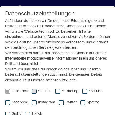
Datenschutzeinstellungen
Auf indeon.de nutzen wir für dein Lese-Erlebnis eigene und
Drittanbieter-Cookies (Textdateien). Diese Cookies brauchen
wir, um die Website technisch zu betreiben, Inhalte
SOZIALES
einzubinden und externe Dienste zu nutzen. Außerdem können
Wie ein Sozialkaufhaus beim
wir die Leistung unserer Website so verbessern und dir damit
den bestmöglichen Service gewährleisten.
Sparen und Helfen unterstützt
Wir weisen dich darauf hin, dass einzelne Dienste auf dieser
Internetseite möglicherweise Informationen in ein unsicheres
Drittland übermitteln.
Wir freuen uns, dass du indeon.de besuchst und unseren
Datenschutzeinstellungen zustimmst. Die genauen Details
erfährst du auf unserer
Datenschutz-Seite
.
Essenziell
Statistik
Marketing
Youtube
Ergänzender redaktioneller Inhalt von
Youtube
Facebook
Instagram
Twitter
Spotify
Eigentlich haben wir hier einen tollen Inhalt von
Youtube für dich. Wisch über den Slider und lass ihn
Giphy
TikTok
dir anzeigen (oder verbirg ihn wieder).