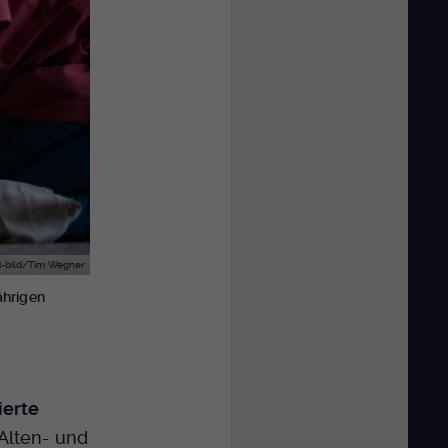
-bild/Tim Wegner
ährigen
ierte
Alten- und