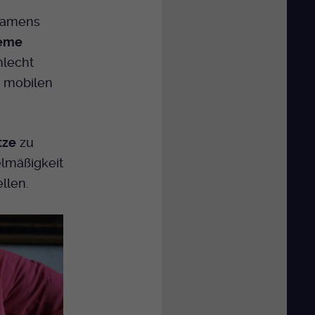
 namens
teme
hlecht
i mobilen
tze
zu
lmäßigkeit
llen.