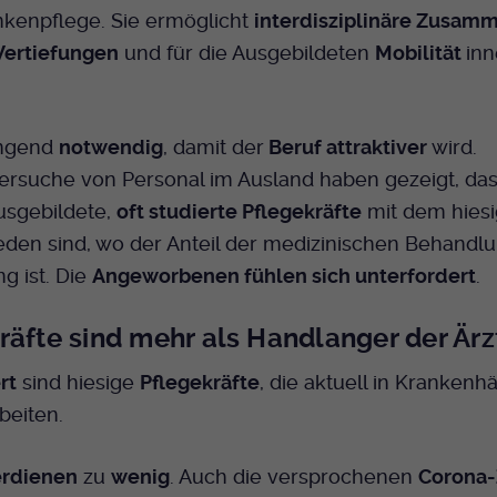
nkenpflege. Sie ermöglicht
interdisziplinäre Zusam
Vertiefungen
und für die Ausgebildeten
Mobilität
inn
ingend
notwendig
, damit der
Beruf attraktiver
wird.
rsuche von Personal im Ausland haben gezeigt, das
usgebildete,
oft studierte Pflegekräfte
mit dem hiesi
ieden sind, wo der Anteil der medizinischen Behandl
ng ist. Die
Angeworbenen fühlen sich unterfordert
.
räfte sind mehr als Handlanger der Ärz
rt
sind hiesige
Pflegekräfte
, die aktuell in Kranken
beiten.
erdienen
zu
wenig
. Auch die versprochenen
Corona-