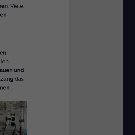
ben
. Viele
en
nen
elen
rauen und
tzung
das
umen
.