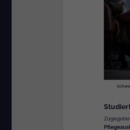
Schwes
Studier
Zugegeben
Pflegeaus