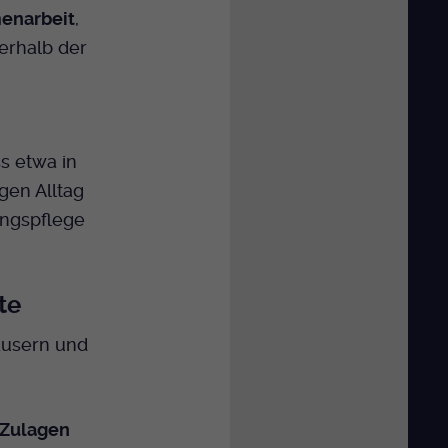
menarbeit
,
erhalb der
s etwa in
gen Alltag
ungspflege
te
häusern und
Zulagen