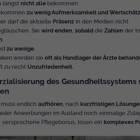
 längst
nicht alle
bekommen.
bekommen
zu wenig Aufmerksamkeit und Wertschät
er darf die aktuelle
Präsenz
in den Medien nicht
gtäuschen. Sie
wird enden
,
sobald
die
Zahlen
der In
n
.
ind
zu wenige
.
iniken werden sie
oft als Handlager der Ärzte behand
ft zu recht
Unzufriedenheit.
ialisierung des Gesundheitssystems 
en
muss endlich
aufhören
, nach
kurzfristigen Lösunge
eder Anwerbungen im Ausland noch einmalige Zulag
r versprochene Pflegebonus, lösen ein
komplexes P