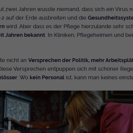
Bei Ausahl nur essentieller Cookies wird dieser
gut zwei Jahren wusste niemand, dass sich ein Virus
Laufzeit
Cookie am Ende der Sitzung gelöscht.
2 auf der Erde ausbreiten und die
Gesundheitssys
Ansonsten 1 Monat.
rn
wird. Aber dass es der Pflege hierzulande sehr sc
Dient zur Speicherung der Cookie Opt-In
it Jahren bekannt
. In Kliniken, Pflegeheimen und be
Einstellungen. Eine optionale Nummer nach
Zweck
dem Namen gibt lediglich eine
Versionsnummer an.
te nicht an
Versprechen der Politik, mehr Arbeitsplä
 Diese Versprechen entpuppen sich mit schöner Rege
hlösser
. Wo
kein Personal
ist, kann man keines einste