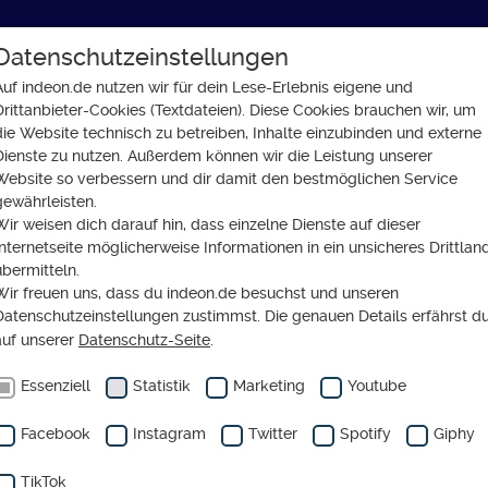
Datenschutzeinstellungen
GLAUBE
SOZIALES
GESELLSCHAFT
Auf indeon.de nutzen wir für dein Lese-Erlebnis eigene und
Drittanbieter-Cookies (Textdateien). Diese Cookies brauchen wir, um
auf der Intensivstation
die Website technisch zu betreiben, Inhalte einzubinden und externe
Dienste zu nutzen. Außerdem können wir die Leistung unserer
Website so verbessern und dir damit den bestmöglichen Service
gewährleisten.
Wir weisen dich darauf hin, dass einzelne Dienste auf dieser
Internetseite möglicherweise Informationen in ein unsicheres Drittlan
ERSONAL
übermitteln.
Wir freuen uns, dass du indeon.de besuchst und unseren
Pflege liegt
Datenschutzeinstellungen zustimmst. Die genauen Details erfährst d
auf unserer
Datenschutz-Seite
.
der
Essenziell
Statistik
Marketing
Youtube
nsivstation
Facebook
Instagram
Twitter
Spotify
Giphy
TikTok