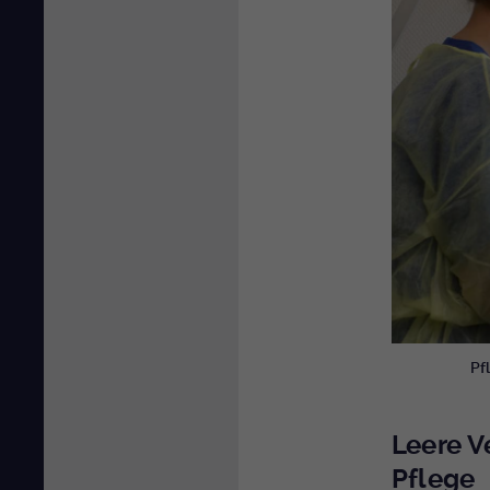
Pf
Leere V
Pflege