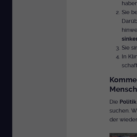
haben
Sie 
Darüb
hinwe
sinke
Sie s
In Kl
schaf
Kommerz
Mensch
Die
Politik
suchen. W
der wiede