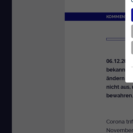
KOMMENTAR
06.12.2021
bekannt is
ändern wil
nicht aus,
bewahren
Corona tri
November 