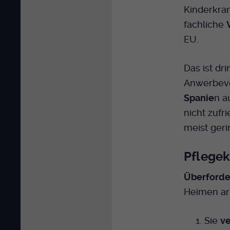
Kinderkra
fachliche
EU.
Das ist dr
Anwerbeve
Spanie
n a
nicht zufr
meist geri
Pflegek
Überforde
Heimen ar
Sie
v