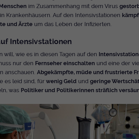
Dieser Cookie wird genutzt um festzustellen
 Menschen
im Zusammenhang mit dem Virus
gestor
Cookie-Informationen anzeigen
Name
_pk_id.424
Zweck
ob ein Benutzer im TYPO3 Backend
in Krankenhäusern. Auf den Intensivstationen
kämpf
eingelogged ist und die Seite bearbeiten darf.
Anbieter
Medienhaus der EKHN GmbH
Marketing
te und Ärzte
um das Leben der Infizierten.
Reichweiten Analyse
Laufzeit
13 Monate
Name
fe_typo_user
auf Intensivstationen
Cookie-Informationen anzeigen
Name
_fbp
Zweck
Einzigartige Besucher ID.
Anbieter
EKHN
 will, wie es in diesen Tagen auf den
Intensivstatio
Anbieter
Facebook Ireland Limited
Youtube
 muss nur den
Fernseher einschalten
und eine der vi
Laufzeit
Ende der Sitzung
Name
_pk_ses.424
n anschauen.
Abgekämpfte, müde und frustrierte F
Laufzeit
3 Monate
e es leid sind, für
wenig Geld
und
geringe Wertschä
Facebook
Dieser Cookie wird genutzt um festzustellen
Anbieter
Medienhaus der EKHN GmbH
Zweck
Anzeigen / Ads
Zweck
ob ein Benutzer im TYPO3 Frontend
ln, was
Politiker und Politikerinnen sträflich versä
eingelogged ist und die Seite bearbeiten darf.
Laufzeit
30 Minuten
Instagram
Zur Speicherung kurzfristiger Informationen
Zweck
Name
PHPSESSID
über den Besuch.
Twitter
Anbieter
EKHN