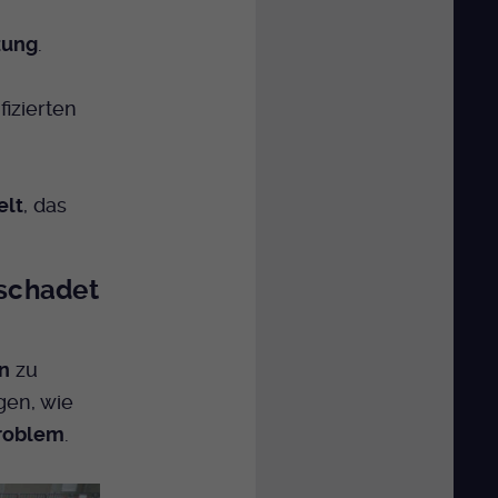
zung
.
fizierten
elt
, das
schadet
n
zu
en, wie
roblem
.