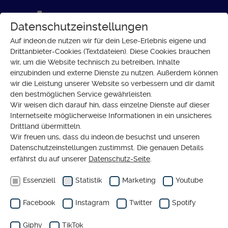
Datenschutzeinstellungen
Auf indeon.de nutzen wir für dein Lese-Erlebnis eigene und
Drittanbieter-Cookies (Textdateien). Diese Cookies brauchen
wir, um die Website technisch zu betreiben, Inhalte
ARBEITSWELT
einzubinden und externe Dienste zu nutzen. Außerdem können
Rente mit
wir die Leistung unserer Website so verbessern und dir damit
den bestmöglichen Service gewährleisten.
70? Mut zu
Wir weisen dich darauf hin, dass einzelne Dienste auf dieser
neuen
Internetseite möglicherweise Informationen in ein unsicheres
Drittland übermitteln.
Modellen
Wir freuen uns, dass du indeon.de besuchst und unseren
in der
Datenschutzeinstellungen zustimmst. Die genauen Details
erfährst du auf unserer
Datenschutz-Seite
.
Arbeitswelt
Essenziell
Statistik
Marketing
Youtube
von
RENATE HALLER
KOMMENTAR
Facebook
Instagram
Twitter
Spotify
Giphy
TikTok