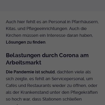
Anbieter
EKHN
Bei Ausahl nur essentieller Cookies wird
Auch hier fehlt es an Personal in Pfarrhäusern,
Laufzeit
dieser Cookie am Ende der Sitzung
Kitas, und Pflegeeinrichtungen. Auch die
gelöscht. Ansonsten 1 Monat.
Kirchen müssen ein Interesse daran haben,
Dient zur Speicherung der Cookie Opt-In
Lösungen zu finden
.
Einstellungen. Eine optionale Nummer
Zweck
nach dem Namen gibt lediglich eine
Belastungen durch Corona am
Versionsnummer an.
Arbeitsmarkt
Die Pandemie ist schuld
, dachten viele als
sich zeigte, es fehlt an Servicepersonal, um
Cafés und Restaurants wieder zu öffnen, oder
als der Krankenstand unter den Pflegekräften
so hoch war, dass Stationen schließen