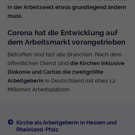
Anbieter
EKHN
Name
in der Arbeitswelt etwas grundlegend ändern
mtm_cookie_consent
Spotify
muss
.
Laufzeit
Ende der Sitzung
Anbieter
Medienhaus der EKHN GmbH
Corona hat die Entwicklung auf
PHP Daten Identifikator, der gesetzt wird
Giphy
Laufzeit
1 Jahr
Zweck
wenn die PHP session() Methode benutzt
dem Arbeitsmarkt vorangetrieben
wird.
Speicherung der Cookie Constent
Zweck
TikTok
Betroffen sind fast alle Branchen. Nach dem
Einstellungen
öffentlichen Dienst sind
die Kirchen inklusive
Name
uid
Diakonie und Caritas die zweitgrößte
Anbieter
EKHN
Arbeitgeberin
in Deutschland mit etwa 1,2
Millionen Arbeitsplätzen.
Laufzeit
Ende der Sitzung
Notwendig zum sicheren Betrieb der
Zweck
Webseite.
Kirche als Arbeitgeberin in Hessen und
Rheinland-Pfalz
Name
cookie_optin-[n]