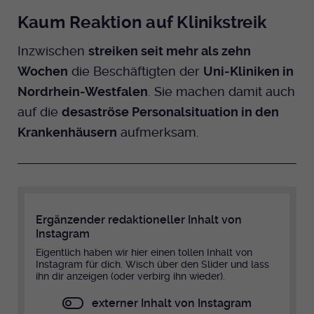
Anbieter
EKHN
Name
mtm_cookie_consent
Kaum Reaktion auf Klinikstreik
Spotify
Laufzeit
Ende der Sitzung
Anbieter
Medienhaus der EKHN GmbH
Inzwischen
streiken seit mehr als zehn
Wochen
die Beschäftigten der
Uni-Kliniken in
PHP Daten Identifikator, der gesetzt wird
Giphy
Laufzeit
1 Jahr
Zweck
wenn die PHP session() Methode benutzt
Nordrhein-Westfalen
. Sie machen damit auch
wird.
auf die
desaströse Personalsituation in den
Speicherung der Cookie Constent
Zweck
TikTok
Einstellungen
Krankenhäusern
aufmerksam.
Name
uid
Anbieter
EKHN
Laufzeit
Ende der Sitzung
Ergänzender redaktioneller Inhalt von
Instagram
Notwendig zum sicheren Betrieb der
Eigentlich haben wir hier einen tollen Inhalt von
Zweck
Webseite.
Instagram für dich. Wisch über den Slider und lass
ihn dir anzeigen (oder verbirg ihn wieder).
externer Inhalt von Instagram
Name
cookie_optin-[n]