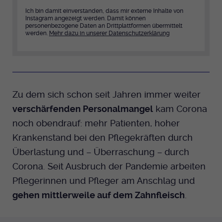
Ich bin damit einverstanden, dass mir externe Inhalte von
Anbieter
Instagram angezeigt werden. Damit können
EKHN
personenbezogene Daten an Drittplattformen übermittelt
werden.
Mehr dazu in unserer Datenschutzerklärung
Bei Ausahl nur essentieller Cookies wird
Laufzeit
dieser Cookie am Ende der Sitzung
gelöscht. Ansonsten 1 Monat.
Dient zur Speicherung der Cookie Opt-In
Zu dem sich schon seit Jahren immer weiter
Einstellungen. Eine optionale Nummer
Zweck
nach dem Namen gibt lediglich eine
verschärfenden Personalmangel
kam Corona
Versionsnummer an.
noch obendrauf: mehr Patienten, hoher
Krankenstand bei den Pflegekräften durch
Überlastung und – Überraschung – durch
Corona. Seit Ausbruch der Pandemie arbeiten
Pflegerinnen und Pfleger am Anschlag und
gehen mittlerweile auf dem Zahnfleisch
.