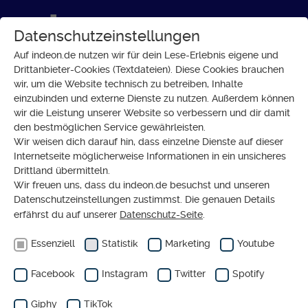
Datenschutzeinstellungen
Auf indeon.de nutzen wir für dein Lese-Erlebnis eigene und
Drittanbieter-Cookies (Textdateien). Diese Cookies brauchen
wir, um die Website technisch zu betreiben, Inhalte
FACHKRÄFTEMANGEL
einzubinden und externe Dienste zu nutzen. Außerdem können
Fachkräftemangel:
wir die Leistung unserer Website so verbessern und dir damit
den bestmöglichen Service gewährleisten.
Wir setzen falsche
Wir weisen dich darauf hin, dass einzelne Dienste auf dieser
Prioritäten
Internetseite möglicherweise Informationen in ein unsicheres
Drittland übermitteln.
Wir freuen uns, dass du indeon.de besuchst und unseren
Datenschutzeinstellungen zustimmst. Die genauen Details
von
NILS SANDRISSER
KOMMENTAR
erfährst du auf unserer
Datenschutz-Seite
.
Essenziell
Statistik
Marketing
Youtube
Facebook
Instagram
Twitter
Spotify
04.07.2022
Gegen den Fachkräftemangel an
Flughäfen will die Regierung schnell helfen.
Giphy
TikTok