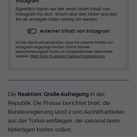
Instagram
Dieser Cookie wird genutzt um
Eigentlich haben wir hier einen tollen Inhalt von
festzustellen ob ein Benutzer im TYPO3
Cookie-Informationen anzeigen
Name
_pk_id.424
Zweck
Instagram für dich. Wisch über den Slider und lass
Backend eingelogged ist und die Seite
ihn dir anzeigen (oder verbirg ihn wieder).
bearbeiten darf.
Anbieter
Medienhaus der EKHN GmbH
Marketing
externer Inhalt von Instagram
Reichweiten Analyse
Laufzeit
13 Monate
Ich bin damit einverstanden, dass mir externe Inhalte von
Name
fe_typo_user
Instagram angezeigt werden. Damit können
Cookie-Informationen anzeigen
Name
_fbp
personenbezogene Daten an Drittplattformen übermittelt
Zweck
Einzigartige Besucher ID.
werden.
Mehr dazu in unserer Datenschutzerklärung
Anbieter
EKHN
Anbieter
Facebook Ireland Limited
Youtube
Laufzeit
Ende der Sitzung
Name
_pk_ses.424
Laufzeit
3 Monate
Facebook
Dieser Cookie wird genutzt um
Anbieter
Medienhaus der EKHN GmbH
Zweck
Anzeigen / Ads
festzustellen ob ein Benutzer im TYPO3
Die
Reaktion: Große Aufregung
in der
Zweck
Frontend eingelogged ist und die Seite
Laufzeit
Republik. Die Presse berichtet breit, die
30 Minuten
Instagram
bearbeiten darf.
Bundesregierung lässt 2.000 Aushilfsarbeiter
Zur Speicherung kurzfristiger
Zweck
aus der Türkei einfliegen, die saisonal beim
Informationen über den Besuch.
Name
Twitter
PHPSESSID
Abfertigen helfen sollen.