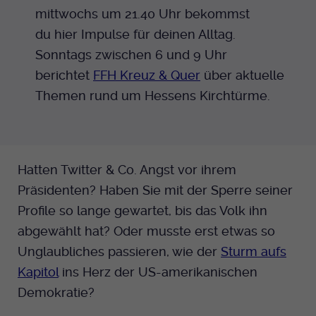
mittwochs um 21.40 Uhr bekommst
Anbieter
EKHN
du hier Impulse für deinen Alltag.
Sonntags zwischen 6 und 9 Uhr
Bei Ausahl nur essentieller Cookies wird
Laufzeit
berichtet
FFH Kreuz & Quer
über aktuelle
dieser Cookie am Ende der Sitzung
gelöscht. Ansonsten 1 Monat.
Themen rund um Hessens Kirchtürme.
Dient zur Speicherung der Cookie Opt-In
Einstellungen. Eine optionale Nummer
Zweck
nach dem Namen gibt lediglich eine
Versionsnummer an.
Hatten Twitter & Co. Angst vor ihrem
Präsidenten? Haben Sie mit der Sperre seiner
Profile so lange gewartet, bis das Volk ihn
abgewählt hat? Oder musste erst etwas so
Unglaubliches passieren, wie der
Sturm aufs
Kapitol
ins Herz der US-amerikanischen
Demokratie?