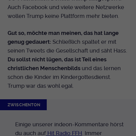
Anbieter
EKHN
Name
Auch Facebook und viele weitere Netzwerke
mtm_cookie_consent
Spotify
wollen Trump keine Plattform mehr bieten.
Laufzeit
Ende der Sitzung
Anbieter
Medienhaus der EKHN GmbH
PHP Daten Identifikator, der gesetzt wird
Giphy
Gut so, möchte man meinen, das hat lange
Laufzeit
1 Jahr
Zweck
wenn die PHP session() Methode benutzt
genug gedauert:
Schließlich spaltet er mit
wird.
Speicherung der Cookie Constent
seinen Tweets die Gesellschaft und säht Hass.
Zweck
TikTok
Einstellungen
Du sollst nicht lügen, das ist Teil eines
Name
uid
christlichen Menschenbilds
und das lernen
schon die Kinder im Kindergottesdienst.
Anbieter
EKHN
Trump war das wohl egal.
Laufzeit
Ende der Sitzung
ZWISCHENTON
Notwendig zum sicheren Betrieb der
Zweck
Webseite.
Einige unserer indeon-Kommentare hörst
du auch auf
Hit Radio FFH
. Immer
Name
cookie_optin-[n]