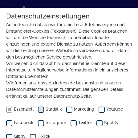
Datenschutzeinstellungen
Auf indeon.de nutzen wir für dein Lese-Erlebnis eigene und
Drittanbieter-Cookies (Textdateien). Diese Cookies brauchen
wir, um die Website technisch zu betreiben, Inhalte
TWITTER &
einzubinden und externe Dienste zu nutzen. Außerdem können
FACEBOOK
wir die Leistung unserer Website so verbessern und dir damit
Trumps
den bestmöglichen Service gewährleisten.
gesperrte
Wir weisen dich darauf hin, dass einzelne Dienste auf dieser
Internetseite möglicherweise Informationen in ein unsicheres
Profile:
Drittland übermitteln.
Dürfen
Wir freuen uns, dass du indeon.de besuchst und unseren
Datenschutzeinstellungen zustimmst. Die genauen Details
Konzerne
erfährst du auf unserer
Datenschutz-Seite
.
solche
Essenziell
Statistik
Marketing
Youtube
Macht
haben?
Facebook
Instagram
Twitter
Spotify
Giphy
TikTok