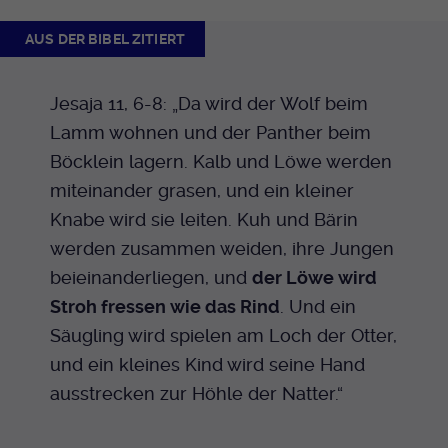
Anbieter
EKHN
AUS DER BIBEL ZITIERT
Bei Ausahl nur essentieller Cookies wird
Jesaja 11, 6-8: „Da wird der Wolf beim
Laufzeit
dieser Cookie am Ende der Sitzung
gelöscht. Ansonsten 1 Monat.
Lamm wohnen und der Panther beim
Böcklein lagern. Kalb und Löwe werden
Dient zur Speicherung der Cookie Opt-In
miteinander grasen, und ein kleiner
Einstellungen. Eine optionale Nummer
Zweck
nach dem Namen gibt lediglich eine
Knabe wird sie leiten. Kuh und Bärin
Versionsnummer an.
werden zusammen weiden, ihre Jungen
beieinanderliegen, und
der Löwe wird
Stroh fressen wie das Rind
. Und ein
Säugling wird spielen am Loch der Otter,
und ein kleines Kind wird seine Hand
ausstrecken zur Höhle der Natter.“