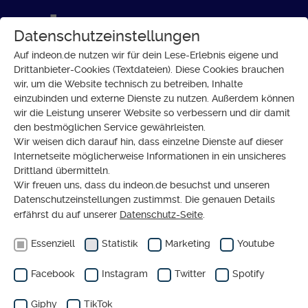
Datenschutzeinstellungen
Auf indeon.de nutzen wir für dein Lese-Erlebnis eigene und
Drittanbieter-Cookies (Textdateien). Diese Cookies brauchen
wir, um die Website technisch zu betreiben, Inhalte
GLAUBE
einzubinden und externe Dienste zu nutzen. Außerdem können
Tiere im Christentum: Ein
wir die Leistung unserer Website so verbessern und dir damit
den bestmöglichen Service gewährleisten.
falsches Bild?
Wir weisen dich darauf hin, dass einzelne Dienste auf dieser
Internetseite möglicherweise Informationen in ein unsicheres
Drittland übermitteln.
Wir freuen uns, dass du indeon.de besuchst und unseren
Datenschutzeinstellungen zustimmst. Die genauen Details
erfährst du auf unserer
Datenschutz-Seite
.
Essenziell
Statistik
Marketing
Youtube
Facebook
Instagram
Twitter
Spotify
Giphy
TikTok