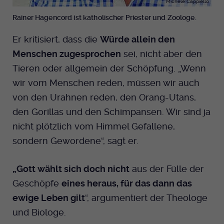
Michele Cappiello
Anbieter
EKHN
Name
mtm_cookie_consent
Rainer Hagencord ist katholischer Priester und Zoologe.
Spotify
Laufzeit
Ende der Sitzung
Anbieter
Medienhaus der EKHN GmbH
Er kritisiert, dass die
Würde allein den
PHP Daten Identifikator, der gesetzt wird
Giphy
Menschen zugesprochen
sei, nicht aber den
Laufzeit
1 Jahr
Zweck
wenn die PHP session() Methode benutzt
Tieren oder allgemein der Schöpfung. „Wenn
wird.
Speicherung der Cookie Constent
wir vom Menschen reden, müssen wir auch
Zweck
TikTok
Einstellungen
von den Urahnen reden, den Orang-Utans,
Name
uid
den Gorillas und den Schimpansen. Wir sind ja
nicht plötzlich vom Himmel Gefallene,
Anbieter
EKHN
sondern Gewordene“, sagt er.
Laufzeit
Ende der Sitzung
„Gott wählt sich doch nicht
aus der Fülle der
Notwendig zum sicheren Betrieb der
Zweck
Geschöpfe
eines heraus, für das dann das
Webseite.
ewige Leben gilt
“, argumentiert der Theologe
und Biologe.
Name
cookie_optin-[n]