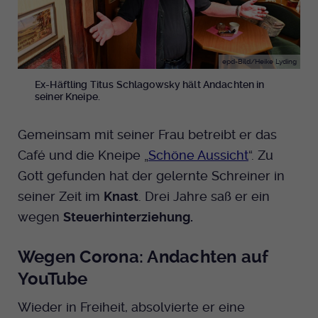
Anbieter
EKHN
Bei Ausahl nur essentieller Cookies wird
epd-Bild/Heike Lyding
Laufzeit
dieser Cookie am Ende der Sitzung
Ex-Häftling Titus Schlagowsky hält Andachten in
gelöscht. Ansonsten 1 Monat.
seiner Kneipe.
Dient zur Speicherung der Cookie Opt-In
Gemeinsam mit seiner Frau betreibt er das
Einstellungen. Eine optionale Nummer
Zweck
Café und die Kneipe „
Schöne Aussicht
“. Zu
nach dem Namen gibt lediglich eine
Versionsnummer an.
Gott gefunden hat der gelernte Schreiner in
seiner Zeit im
Knast
. Drei Jahre saß er ein
wegen
Steuerhinterziehung.
Wegen Corona: Andachten auf
YouTube
Wieder in Freiheit, absolvierte er eine