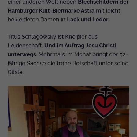
einer anderen Welt neben
Blechschildern der
Anbieter
EKHN
Name
mtm_cookie_consent
Hamburger Kult-Biermarke Astra
mit leicht
Spotify
Laufzeit
Ende der Sitzung
bekleideten Damen in
Lack und Leder.
Anbieter
Medienhaus der EKHN GmbH
PHP Daten Identifikator, der gesetzt wird
Giphy
Laufzeit
1 Jahr
Titus Schlagowsky ist Kneipier aus
Zweck
wenn die PHP session() Methode benutzt
Leidenschaft.
Und im Auftrag Jesu Christi
wird.
Speicherung der Cookie Constent
Zweck
TikTok
unterwegs.
Mehrmals im Monat bringt der 52-
Einstellungen
jährige Sachse die frohe Botschaft unter seine
Name
uid
Gäste.
Anbieter
EKHN
Laufzeit
Ende der Sitzung
Notwendig zum sicheren Betrieb der
Zweck
Webseite.
Name
cookie_optin-[n]