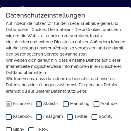
Datenschutzeinstellungen
Auf indeon.de nutzen wir für dein Lese-Erlebnis eigene und
Drittanbieter-Cookies (Textdateien). Diese Cookies brauchen
wir, um die Website technisch zu betreiben, Inhalte
GLAUBE
einzubinden und externe Dienste zu nutzen. Außerdem können
Streit um selbsternannten
wir die Leistung unserer Website so verbessern und dir damit
den bestmöglichen Service gewährleisten.
Kneipenpastor von Nastätten
Wir weisen dich darauf hin, dass einzelne Dienste auf dieser
Internetseite möglicherweise Informationen in ein unsicheres
Drittland übermitteln.
Wir freuen uns, dass du indeon.de besuchst und unseren
Datenschutzeinstellungen zustimmst. Die genauen Details
erfährst du auf unserer
Datenschutz-Seite
.
Essenziell
Statistik
Marketing
Youtube
Ergänzender redaktioneller Inhalt von
Youtube
Facebook
Instagram
Twitter
Spotify
Eigentlich haben wir hier einen tollen Inhalt von
Youtube für dich. Wisch über den Slider und lass ihn
Giphy
TikTok
dir anzeigen (oder verbirg ihn wieder).