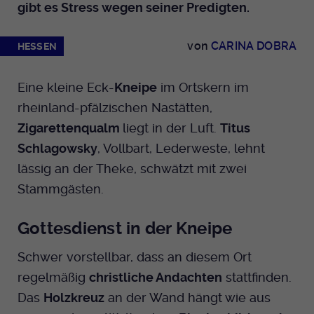
gibt es Stress wegen seiner Predigten.
Dieser Cookie wird genutzt um
festzustellen ob ein Benutzer im TYPO3
Cookie-Informationen anzeigen
Name
_pk_id.424
Zweck
Backend eingelogged ist und die Seite
von
CARINA DOBRA
HESSEN
bearbeiten darf.
Anbieter
Medienhaus der EKHN GmbH
Marketing
Reichweiten Analyse
Eine kleine Eck-
Kneipe
im Ortskern im
Laufzeit
13 Monate
Name
fe_typo_user
rheinland-pfälzischen Nastätten,
Cookie-Informationen anzeigen
Name
_fbp
Zweck
Einzigartige Besucher ID.
Zigarettenqualm
liegt in der Luft.
Titus
Anbieter
EKHN
Anbieter
Facebook Ireland Limited
Schlagowsky
, Vollbart, Lederweste, lehnt
Youtube
Laufzeit
Ende der Sitzung
lässig an der Theke, schwätzt mit zwei
Name
_pk_ses.424
Laufzeit
3 Monate
Stammgästen.
Facebook
Dieser Cookie wird genutzt um
Anbieter
Medienhaus der EKHN GmbH
Zweck
Anzeigen / Ads
festzustellen ob ein Benutzer im TYPO3
Zweck
Gottesdienst in der Kneipe
Frontend eingelogged ist und die Seite
Laufzeit
30 Minuten
Instagram
bearbeiten darf.
Schwer vorstellbar, dass an diesem Ort
Zur Speicherung kurzfristiger
Zweck
regelmäßig
christliche Andachten
stattfinden.
Informationen über den Besuch.
Name
Twitter
PHPSESSID
Das
Holzkreuz
an der Wand hängt wie aus