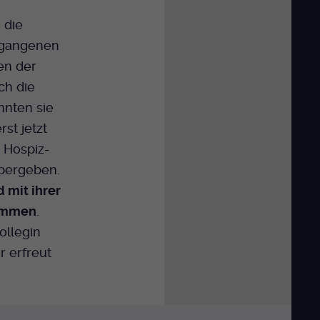
 die
ergangenen
en der
ch die
nten sie
st jetzt
 Hospiz-
übergeben.
 mit ihrer
ommen
.
ollegin
r erfreut