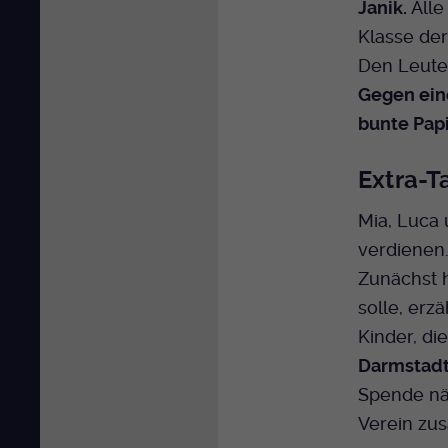
Janik.
Alle
Klasse der
Den Leute
Gegen ein
bunte Papi
Extra-T
Mia, Luca 
verdienen.
Zunächst h
solle, erzä
Kinder, d
Darmstad
Spende nä
Verein zu