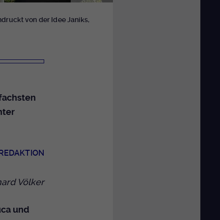
ndruckt von der Idee Janiks,
nfachsten
nter
 REDAKTION
ard Völker
uca und