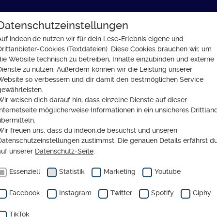
Datenschutzeinstellungen
GLAUBE
SOZIALES
GESELLSCHAFT
Auf indeon.de nutzen wir für dein Lese-Erlebnis eigene und
Drittanbieter-Cookies (Textdateien). Diese Cookies brauchen wir, um
er machen Papier zu Geld
die Website technisch zu betreiben, Inhalte einzubinden und externe
Dienste zu nutzen. Außerdem können wir die Leistung unserer
Website so verbessern und dir damit den bestmöglichen Service
gewährleisten.
Wir weisen dich darauf hin, dass einzelne Dienste auf dieser
Internetseite möglicherweise Informationen in ein unsicheres Drittlan
 Grundschulkinder mac
übermitteln.
Wir freuen uns, dass du indeon.de besuchst und unseren
er zu Geld
Datenschutzeinstellungen zustimmst. Die genauen Details erfährst d
auf unserer
Datenschutz-Seite
.
Essenziell
Statistik
Marketing
Youtube
Facebook
Instagram
Twitter
Spotify
Giphy
TikTok