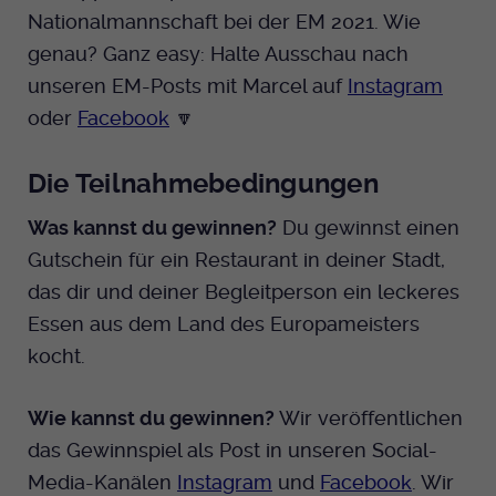
Dieser Cookie wird genutzt um
Nationalmannschaft bei der EM 2021. Wie
festzustellen ob ein Benutzer im TYPO3
Cookie-Informationen anzeigen
Name
_pk_id.424
Zweck
genau? Ganz easy: Halte Ausschau nach
Backend eingelogged ist und die Seite
unseren EM-Posts mit Marcel auf
Instagram
bearbeiten darf.
Anbieter
Medienhaus der EKHN GmbH
Marketing
oder
Facebook
🔽
Reichweiten Analyse
Laufzeit
13 Monate
Name
fe_typo_user
Die Teilnahmebedingungen
Cookie-Informationen anzeigen
Name
_fbp
Zweck
Einzigartige Besucher ID.
Anbieter
EKHN
Was kannst du gewinnen?
Du gewinnst einen
Anbieter
Facebook Ireland Limited
Youtube
Gutschein für ein Restaurant in deiner Stadt,
Laufzeit
Ende der Sitzung
Name
_pk_ses.424
Laufzeit
3 Monate
das dir und deiner Begleitperson ein leckeres
Facebook
Dieser Cookie wird genutzt um
Anbieter
Medienhaus der EKHN GmbH
Essen aus dem Land des Europameisters
Zweck
Anzeigen / Ads
festzustellen ob ein Benutzer im TYPO3
Zweck
kocht.
Frontend eingelogged ist und die Seite
Laufzeit
30 Minuten
Instagram
bearbeiten darf.
Wie kannst du gewinnen?
Wir veröffentlichen
Zur Speicherung kurzfristiger
Zweck
Informationen über den Besuch.
das Gewinnspiel als Post in unseren Social-
Name
Twitter
PHPSESSID
Media-Kanälen
Instagram
und
Facebook
. Wir