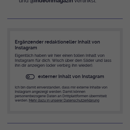
und
@indeonmagazin
verlinkst.
Anbieter
EKHN
Bei Ausahl nur essentieller Cookies wird
Laufzeit
dieser Cookie am Ende der Sitzung
gelöscht. Ansonsten 1 Monat.
Ergänzender redaktioneller Inhalt von
Instagram
Dient zur Speicherung der Cookie Opt-In
Eigentlich haben wir hier einen tollen Inhalt von
Einstellungen. Eine optionale Nummer
Zweck
Instagram für dich. Wisch über den Slider und lass
nach dem Namen gibt lediglich eine
ihn dir anzeigen (oder verbirg ihn wieder).
Versionsnummer an.
externer Inhalt von Instagram
Ich bin damit einverstanden, dass mir externe Inhalte von
Instagram angezeigt werden. Damit können
personenbezogene Daten an Drittplattformen übermittelt
werden.
Mehr dazu in unserer Datenschutzerklärung