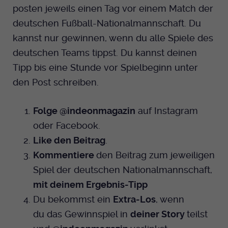
Anbieter
EKHN
posten jeweils einen Tag vor einem Match der
Name
mtm_cookie_consent
Spotify
deutschen Fußball-Nationalmannschaft. Du
Laufzeit
Ende der Sitzung
Anbieter
Medienhaus der EKHN GmbH
kannst nur gewinnen, wenn du alle Spiele des
deutschen Teams tippst. Du kannst deinen
PHP Daten Identifikator, der gesetzt wird
Giphy
Laufzeit
1 Jahr
Zweck
wenn die PHP session() Methode benutzt
Tipp bis eine Stunde vor Spielbeginn unter
wird.
Speicherung der Cookie Constent
den Post schreiben.
Zweck
TikTok
Einstellungen
Name
Folge @indeonmagazin
auf
Instagram
uid
oder
Facebook
.
Anbieter
EKHN
Like den Beitrag
.
Kommentiere
den Beitrag zum jeweiligen
Laufzeit
Ende der Sitzung
Spiel der deutschen Nationalmannschaft,
Notwendig zum sicheren Betrieb der
mit deinem Ergebnis-Tipp
Zweck
Webseite.
Du bekommst ein
Extra-Los
, wenn
du das Gewinnspiel in
deiner Story
teilst
Name
cookie_optin-[n]