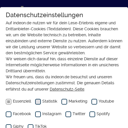
Datenschutzeinstellungen
Auf indeon.de nutzen wir für dein Lese-Erlebnis eigene und
Drittanbieter-Cookies (Textdateien). Diese Cookies brauchen
wir, um die Website technisch zu betreiben, Inhalte
GESELLSCHAFT
einzubinden und externe Dienste zu nutzen. Außerdem können
Social-Media-Tippspiel zur EM
wir die Leistung unserer Website so verbessern und dir damit
den bestmöglichen Service gewährleisten.
2020
Wir weisen dich darauf hin, dass einzelne Dienste auf dieser
Internetseite möglicherweise Informationen in ein unsicheres
Drittland übermitteln.
Wir freuen uns, dass du indeon.de besuchst und unseren
Datenschutzeinstellungen zustimmst. Die genauen Details
erfährst du auf unserer
Datenschutz-Seite
.
Essenziell
Statistik
Marketing
Youtube
Facebook
Instagram
Twitter
Spotify
Giphy
TikTok