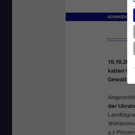
KOMMENTAR
10.10.2022
kalten Win
Gewaltpha
Angesicht
der Ukrai
Landtagsw
Wählerinn
4,7 Proze