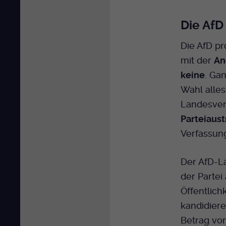
Die AfD 
Die AfD pr
mit der
An
keine
. Ga
Wahl alles
Landesver
Parteiaust
Verfassun
Der AfD-L
der Partei
Öffentlich
kandidiere
Betrag vo