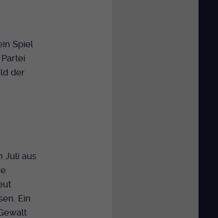
in Spiel
 Partei
ld der
 Juli aus
ie
eut
sen. Ein
 Gewalt