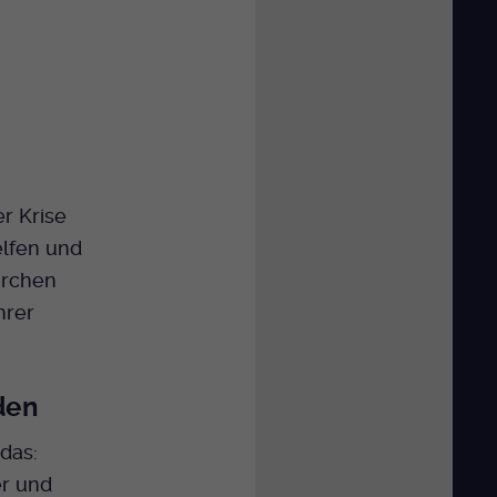
r Krise
elfen und
irchen
hrer
den
das:
r und