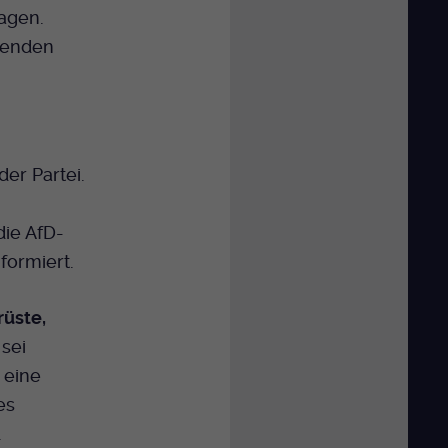
agen.
tenden
er Partei.
ie AfD-
formiert.
üste,
sei
 eine
es
.