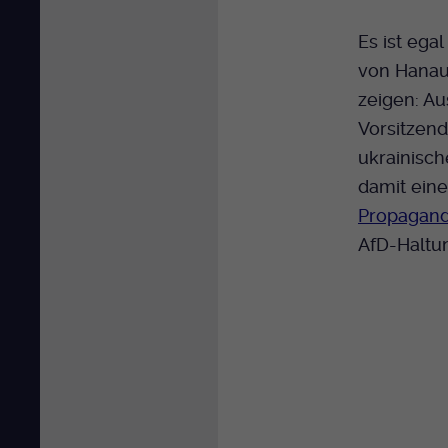
Es ist ega
von Hanau 
zeigen: A
Vorsitzend
ukrainisch
damit ein
Propagand
AfD-Haltu