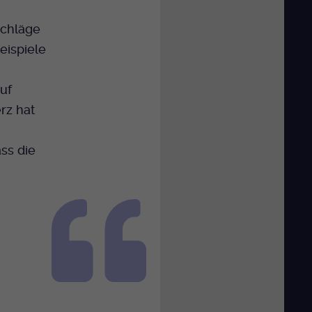
schläge
eispiele
auf
rz hat
ss die