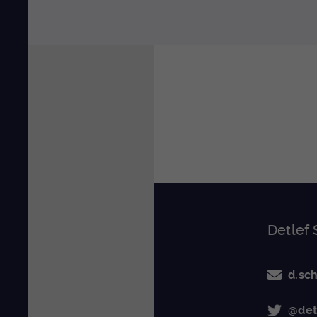
Detlef
d.sc
@det