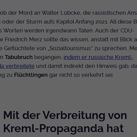
Bei Ausahl nur essentieller Cookies wird dieser
Laufzeit
Cookie am Ende der Sitzung gelöscht.
l ob der Mord an Walter Lübcke, die rassistischen An
Ansonsten 1 Monat.
oder der Sturm aufs Kapitol Anfang 2021. All diese B
us Worten werden irgendwann Taten. Auch der CDU-
Dient zur Speicherung der Cookie Opt-In
e Friedrich Merz sollte das wissen, anstatt mit Blick 
Einstellungen. Eine optionale Nummer nach
Zweck
dem Namen gibt lediglich eine
e Geflüchtete von „Sozialtourismus“ zu sprechen. Me
Versionsnummer an.
en
Tabubruch
begangen,
indem er russische Kreml-
a verbreitete
und damit indirekt den Hinweis gab, da
ng zu
Flüchtlingen
gar nicht so verkehrt sei.
Mit der Verbreitung von
Kreml-Propaganda hat