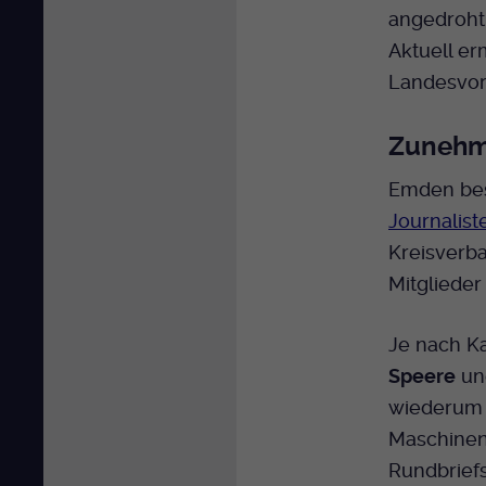
angedroht
Aktuell er
Landesvor
Zunehme
Emden besc
Journalist
Kreisverb
Mitglieder
Je nach K
Speere
u
wiederum 
Maschinenp
Rundbriefs