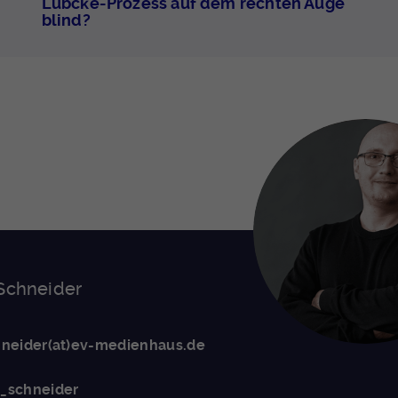
Lübcke-Prozess auf dem rechten Auge
blind?
 Schneider
hneider(at)ev-medienhaus.de
_schneider