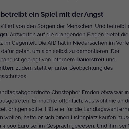
Dieser Cookie wird genutzt um festzustellen
Cookie-Informationen anzeigen
Name
_pk_id.424
Zweck
ob ein Benutzer im TYPO3 Backend
betreibt ein Spiel mit der Angst
eingelogged ist und die Seite bearbeiten darf.
Anbieter
Medienhaus der EKHN GmbH
Marketing
ofitiert von den Sorgen der Menschen. Und betreibt e
Reichweiten Analyse
Laufzeit
13 Monate
gst
. Antworten auf die drängenden Fragen bietet die
Name
fe_typo_user
Cookie-Informationen anzeigen
Name
_fbp
nz im Gegenteil. Die AfD hat in Niedersachen im Vorfe
Zweck
Einzigartige Besucher ID.
Anbieter
EKHN
 dafür getan, um sich selbst zu demontieren. Der
Anbieter
Facebook Ireland Limited
Youtube
band ist geprägt von internem
Dauerstreit
und
Laufzeit
Ende der Sitzung
Name
_pk_ses.424
Laufzeit
3 Monate
ritten
, zudem steht er unter Beobachtung des
Facebook
Dieser Cookie wird genutzt um festzustellen
gsschutzes.
Anbieter
Medienhaus der EKHN GmbH
Zweck
Anzeigen / Ads
Zweck
ob ein Benutzer im TYPO3 Frontend
eingelogged ist und die Seite bearbeiten darf.
Laufzeit
30 Minuten
andtagsabgeordnete Christopher Emden etwa war im
Instagram
 ausgetreten. Er machte öffentlich, was wohl nie an d
Zur Speicherung kurzfristiger Informationen
Zweck
Name
PHPSESSID
keit dringen sollte: Hätte er für die Landtagswahl ern
über den Besuch.
Twitter
n wollen, hätte er sich einen Listenplatz kaufen müs
Anbieter
EKHN
n 4.000 Euro sei im Gespräch gewesen. Und ihm sei