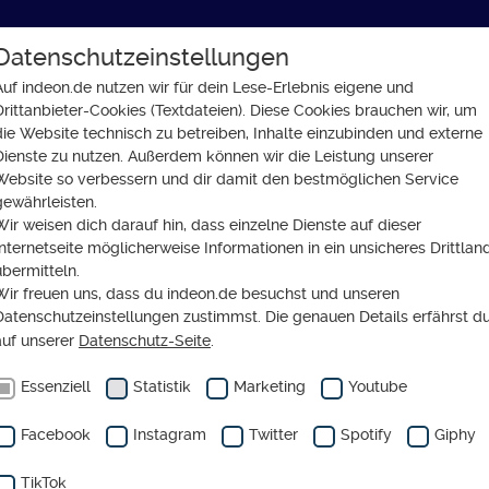
Datenschutzeinstellungen
GLAUBE
SOZIALES
GESELLSCHAFT
Auf indeon.de nutzen wir für dein Lese-Erlebnis eigene und
Drittanbieter-Cookies (Textdateien). Diese Cookies brauchen wir, um
ie der Gewalt widersprechen
die Website technisch zu betreiben, Inhalte einzubinden und externe
Dienste zu nutzen. Außerdem können wir die Leistung unserer
Website so verbessern und dir damit den bestmöglichen Service
gewährleisten.
Wir weisen dich darauf hin, dass einzelne Dienste auf dieser
Internetseite möglicherweise Informationen in ein unsicheres Drittlan
EDERSACHSEN
übermitteln.
Wir freuen uns, dass du indeon.de besuchst und unseren
er Demokratie
Datenschutzeinstellungen zustimmst. Die genauen Details erfährst d
auf unserer
Datenschutz-Seite
.
Gewalt
Essenziell
Statistik
Marketing
Youtube
rsprechen
Facebook
Instagram
Twitter
Spotify
Giphy
TikTok