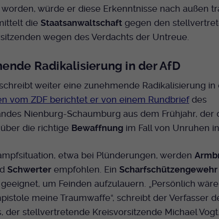
Name
mtm_cookie_consent
Laufzeit
 worden, würde er diese Erkenntnisse nach außen tr
Ende der Sitzung
Spotify
mittelt die
Staatsanwaltschaft
gegen den stellvertre
Anbieter
Medienhaus der EKHN GmbH
PHP Daten Identifikator, der gesetzt wird wenn
Zweck
sitzenden wegen des Verdachts der Untreue.
die PHP session() Methode benutzt wird.
Giphy
Laufzeit
1 Jahr
nde Radikalisierung in der AfD
Speicherung der Cookie Constent
Zweck
Name
uid
TikTok
Einstellungen
hreibt weiter eine zunehmende Radikalisierung in d
Anbieter
EKHN
en vom ZDF berichtet er von einem Rundbrief
des
andes Nienburg-Schaumburg aus dem Frühjahr, der d
Laufzeit
Ende der Sitzung
 über die richtige
Bewaffnung
im Fall von Unruhen in
Notwendig zum sicheren Betrieb der
Zweck
Webseite.
ampfsituation, etwa bei Plünderungen, werden
Armbr
nd
Schwerter
empfohlen. Ein
Scharfschützengewehr
geeignet, um Feinden aufzulauern. „Persönlich wäre
Name
cookie_optin-[n]
istole meine Traumwaffe“, schreibt der Verfasser d
Anbieter
EKHN
, der stellvertretende Kreisvorsitzende Michael Vogt