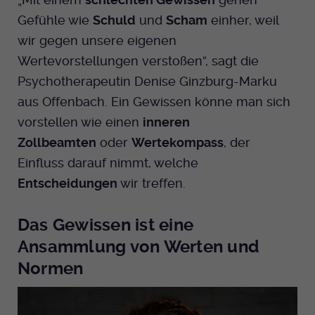
Dieser Cookie wird genutzt um
Gefühle wie
Schuld
und
Scham
einher, weil
festzustellen ob ein Benutzer im TYPO3
Cookie-Informationen anzeigen
Name
_pk_id.424
Zweck
wir gegen unsere eigenen
Backend eingelogged ist und die Seite
bearbeiten darf.
Wertevorstellungen verstoßen“, sagt die
Anbieter
Medienhaus der EKHN GmbH
Marketing
Psychotherapeutin Denise Ginzburg-Marku
Reichweiten Analyse
Laufzeit
13 Monate
aus Offenbach. Ein Gewissen könne man sich
Name
fe_typo_user
Cookie-Informationen anzeigen
Name
_fbp
vorstellen wie einen
inneren
Zweck
Einzigartige Besucher ID.
Anbieter
EKHN
Zollbeamten
oder
Wertekompass
, der
Anbieter
Facebook Ireland Limited
Youtube
Einfluss darauf nimmt, welche
Laufzeit
Ende der Sitzung
Name
_pk_ses.424
Laufzeit
3 Monate
Entscheidungen
wir treffen.
Facebook
Dieser Cookie wird genutzt um
Anbieter
Medienhaus der EKHN GmbH
Zweck
Anzeigen / Ads
festzustellen ob ein Benutzer im TYPO3
Das Gewissen ist eine
Zweck
Frontend eingelogged ist und die Seite
Laufzeit
30 Minuten
Ansammlung von Werten und
Instagram
bearbeiten darf.
Normen
Zur Speicherung kurzfristiger
Zweck
Informationen über den Besuch.
Name
Twitter
PHPSESSID