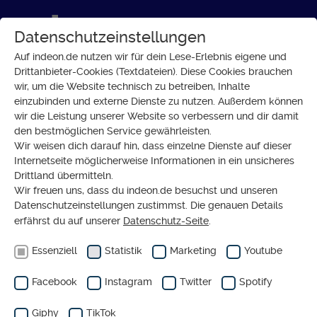
Datenschutzeinstellungen
Auf indeon.de nutzen wir für dein Lese-Erlebnis eigene und
Drittanbieter-Cookies (Textdateien). Diese Cookies brauchen
wir, um die Website technisch zu betreiben, Inhalte
GESELLSCHAFT
einzubinden und externe Dienste zu nutzen. Außerdem können
Was ist ein Gewissen?
wir die Leistung unserer Website so verbessern und dir damit
den bestmöglichen Service gewährleisten.
Wir weisen dich darauf hin, dass einzelne Dienste auf dieser
Internetseite möglicherweise Informationen in ein unsicheres
Drittland übermitteln.
Wir freuen uns, dass du indeon.de besuchst und unseren
Datenschutzeinstellungen zustimmst. Die genauen Details
erfährst du auf unserer
Datenschutz-Seite
.
Essenziell
Statistik
Marketing
Youtube
Facebook
Instagram
Twitter
Spotify
Giphy
TikTok