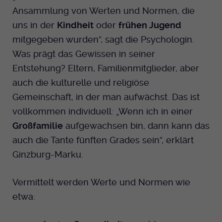
Ansammlung von Werten und Normen, die
Anbieter
EKHN
uns in der
Kindheit
oder
frühen Jugend
mitgegeben wurden“, sagt die Psychologin.
Bei Ausahl nur essentieller Cookies wird
Laufzeit
dieser Cookie am Ende der Sitzung
Was prägt das Gewissen in seiner
gelöscht. Ansonsten 1 Monat.
Entstehung? Eltern, Familienmitglieder, aber
auch die kulturelle und religiöse
Dient zur Speicherung der Cookie Opt-In
Gemeinschaft, in der man aufwächst. Das ist
Einstellungen. Eine optionale Nummer
Zweck
nach dem Namen gibt lediglich eine
vollkommen individuell: „Wenn ich in einer
Versionsnummer an.
Großfamilie
aufgewachsen bin, dann kann das
auch die Tante fünften Grades sein“, erklärt
Ginzburg-Marku.
Vermittelt werden Werte und Normen wie
etwa: