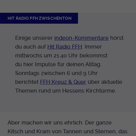
Anbieter
EKHN
Name
mtm_cookie_consent
Spotify
Laufzeit
Ende der Sitzung
HIT RADIO FFH ZWISCHENTON
Anbieter
Medienhaus der EKHN GmbH
PHP Daten Identifikator, der gesetzt wird
Giphy
Laufzeit
1 Jahr
Einige unserer
indeon-Kommentare
hörst
Zweck
wenn die PHP session() Methode benutzt
wird.
du auch auf
Hit Radio FFH
. Immer
Speicherung der Cookie Constent
Zweck
TikTok
Einstellungen
mittwochs um 21.40 Uhr bekommst
du hier Impulse für deinen Alltag.
Name
uid
Sonntags zwischen 6 und 9 Uhr
Anbieter
EKHN
berichtet
FFH Kreuz & Quer
über aktuelle
Themen rund um Hessens Kirchtürme.
Laufzeit
Ende der Sitzung
Notwendig zum sicheren Betrieb der
Zweck
Webseite.
Aber machen wir uns ehrlich: Der ganze
Kitsch und Kram von Tannen und Sternen, das
Name
cookie_optin-[n]