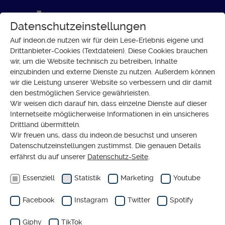
Datenschutzeinstellungen
Auf indeon.de nutzen wir für dein Lese-Erlebnis eigene und
Drittanbieter-Cookies (Textdateien). Diese Cookies brauchen
wir, um die Website technisch zu betreiben, Inhalte
einzubinden und externe Dienste zu nutzen. Außerdem können
HOFFNUNGSSUCHE
wir die Leistung unserer Website so verbessern und dir damit
Weihnachten
den bestmöglichen Service gewährleisten.
Wir weisen dich darauf hin, dass einzelne Dienste auf dieser
kann weg!?
Internetseite möglicherweise Informationen in ein unsicheres
Drittland übermitteln.
Wir freuen uns, dass du indeon.de besuchst und unseren
Datenschutzeinstellungen zustimmst. Die genauen Details
von
ANDREAS FAUTH
KOMMENTAR
erfährst du auf unserer
Datenschutz-Seite
.
Essenziell
Statistik
Marketing
Youtube
Facebook
Instagram
Twitter
Spotify
19.12.2024
Weihnachten ist Folklore, Kitsch
Giphy
TikTok