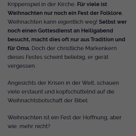
Krippenspiel in der Kirche:
Für viele ist
Anbieter
EKHN
Weihnachten nur noch ein Fest der Folklore
,
Weihnachten kann eigentlich weg!
Selbst wer
Bei Ausahl nur essentieller Cookies wird
noch einen Gottesdienst an Heiligabend
Laufzeit
dieser Cookie am Ende der Sitzung
gelöscht. Ansonsten 1 Monat.
besucht, macht dies oft nur aus Tradition und
für Oma.
Doch der christliche Markenkern
Dient zur Speicherung der Cookie Opt-In
dieses Festes scheint beliebig, er gerät
Einstellungen. Eine optionale Nummer
Zweck
vergessen.
nach dem Namen gibt lediglich eine
Versionsnummer an.
Angesichts der Krisen in der Welt, schauen
viele erstaunt und kopfschüttelnd auf die
Weihnachtsbotschaft der Bibel:
Weihnachten ist ein Fest der Hoffnung, aber
wie: mehr nicht?