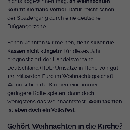
nichts abgewinnen mag,
an Weihnachten
Dieser Cookie wird genutzt um
kommt niemand vorbei
. Dafür reicht schon
festzustellen ob ein Benutzer im TYPO3
Cookie-Informationen anzeigen
Name
_pk_id.424
Zweck
Backend eingelogged ist und die Seite
der Spaziergang durch eine deutsche
bearbeiten darf.
Anbieter
Medienhaus der EKHN GmbH
Fußgängerzone.
Marketing
Reichweiten Analyse
Laufzeit
13 Monate
Schön könnten wir meinen,
denn süßer die
Name
fe_typo_user
Cookie-Informationen anzeigen
Name
_fbp
Kassen nicht klingeln
: Für dieses Jahr
Zweck
Einzigartige Besucher ID.
Anbieter
EKHN
prognostiziert der Handelsverband
Anbieter
Facebook Ireland Limited
Youtube
Deutschland (HDE) Umsätze in Höhe von gut
Laufzeit
Ende der Sitzung
Name
_pk_ses.424
Laufzeit
3 Monate
121 Milliarden Euro im Weihnachtsgeschäft.
Facebook
Dieser Cookie wird genutzt um
Anbieter
Wenn schon die Kirchen eine immer
Medienhaus der EKHN GmbH
Zweck
Anzeigen / Ads
festzustellen ob ein Benutzer im TYPO3
Zweck
geringere Rolle spielen, dann doch
Frontend eingelogged ist und die Seite
Laufzeit
30 Minuten
wenigstens das Weihnachtsfest.
Weihnachten
Instagram
bearbeiten darf.
ist eben doch ein Volksfest.
Zur Speicherung kurzfristiger
Zweck
Informationen über den Besuch.
Name
Twitter
PHPSESSID
Gehört Weihnachten in die Kirche?