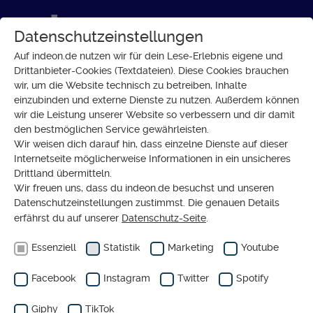
Datenschutzeinstellungen
Auf indeon.de nutzen wir für dein Lese-Erlebnis eigene und
Drittanbieter-Cookies (Textdateien). Diese Cookies brauchen
wir, um die Website technisch zu betreiben, Inhalte
LEBEN
einzubinden und externe Dienste zu nutzen. Außerdem können
Stoppt
wir die Leistung unserer Website so verbessern und dir damit
den bestmöglichen Service gewährleisten.
Single-
Wir weisen dich darauf hin, dass einzelne Dienste auf dieser
Shaming
Internetseite möglicherweise Informationen in ein unsicheres
Drittland übermitteln.
in der
Wir freuen uns, dass du indeon.de besuchst und unseren
Kirche!
Datenschutzeinstellungen zustimmst. Die genauen Details
erfährst du auf unserer
Datenschutz-Seite
.
Ein Herz
für
Essenziell
Statistik
Marketing
Youtube
Singles
Facebook
Instagram
Twitter
Spotify
Giphy
TikTok