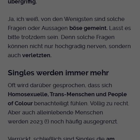
übergriffig.
Anbieter
EKHN
Name
mtm_cookie_consent
Spotify
Ja, ich weiß, von den Wenigsten sind solche
Laufzeit
Ende der Sitzung
Anbieter
Medienhaus der EKHN GmbH
Fragen oder Aussagen
böse gemeint.
Lasst es
PHP Daten Identifikator, der gesetzt wird
Giphy
Laufzeit
1 Jahr
bitte trotzdem sein. Denn solche Fragen
Zweck
wenn die PHP session() Methode benutzt
können nicht nur hochgradig nerven, sondern
wird.
Speicherung der Cookie Constent
Zweck
TikTok
auch
verletzten.
Einstellungen
Name
uid
Singles werden immer mehr
Anbieter
EKHN
Oft wird darüber gesprochen, dass sich
Homosexuelle, Trans-Menschen und People
Laufzeit
Ende der Sitzung
of Colour
benachteiligt fühlen. Völlig zu recht.
Notwendig zum sicheren Betrieb der
Aber auch alleinlebende Menschen
Zweck
Webseite.
werden 2023 (!) noch häufig ausgegrenzt.
Name
cookie_optin-[n]
Verrückt, schließlich sind Singles die
am