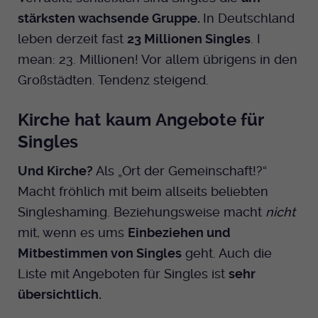
stärksten wachsende Gruppe.
In Deutschland
Anbieter
EKHN
leben derzeit fast
23 Millionen Singles
. I
mean: 23. Millionen! Vor allem übrigens in den
Bei Ausahl nur essentieller Cookies wird
Laufzeit
dieser Cookie am Ende der Sitzung
Großstädten. Tendenz steigend.
gelöscht. Ansonsten 1 Monat.
Kirche hat kaum Angebote für
Dient zur Speicherung der Cookie Opt-In
Einstellungen. Eine optionale Nummer
Singles
Zweck
nach dem Namen gibt lediglich eine
Versionsnummer an.
Und Kirche?
Als „Ort der Gemeinschaft!?“
Macht fröhlich mit beim allseits beliebten
Singleshaming. Beziehungsweise macht
nicht
mit, wenn es ums
Einbeziehen und
Mitbestimmen von Singles
geht. Auch die
Liste mit Angeboten für Singles ist
sehr
übersichtlich.