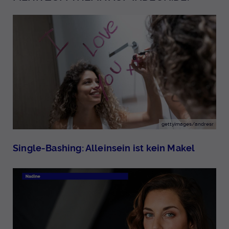
gettyimages/andresr
Single-Bashing: Alleinsein ist kein Makel