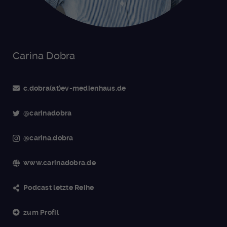
Carina Dobra
c.dobra(at)ev-medienhaus.de
@carinadobra
@carina.dobra
www.carinadobra.de
Podcast letzte Reihe
zum Profil