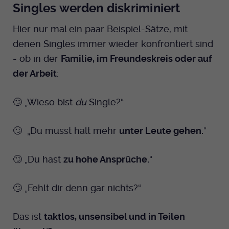
Singles werden diskriminiert
Dieser Cookie wird genutzt um
festzustellen ob ein Benutzer im TYPO3
Cookie-Informationen anzeigen
Name
_pk_id.424
Zweck
Hier nur mal ein paar Beispiel-Sätze, mit
Backend eingelogged ist und die Seite
bearbeiten darf.
denen Singles immer wieder konfrontiert sind
Anbieter
Medienhaus der EKHN GmbH
Marketing
- ob in der
Familie, im Freundeskreis oder auf
Reichweiten Analyse
Laufzeit
13 Monate
der Arbeit
:
Name
fe_typo_user
Cookie-Informationen anzeigen
Name
_fbp
Zweck
Einzigartige Besucher ID.
Anbieter
EKHN
🙄 „Wieso bist
du
Single?“
Anbieter
Facebook Ireland Limited
Youtube
Laufzeit
Ende der Sitzung
Name
_pk_ses.424
Laufzeit
🙄 „Du musst halt mehr
unter Leute gehen.
“
3 Monate
Facebook
Dieser Cookie wird genutzt um
Anbieter
Medienhaus der EKHN GmbH
Zweck
Anzeigen / Ads
festzustellen ob ein Benutzer im TYPO3
🙄 „Du hast
zu hohe Ansprüche.
“
Zweck
Frontend eingelogged ist und die Seite
Laufzeit
30 Minuten
Instagram
bearbeiten darf.
🙄 „Fehlt dir denn gar nichts?“
Zur Speicherung kurzfristiger
Zweck
Informationen über den Besuch.
Name
Twitter
PHPSESSID
Das ist
taktlos, unsensibel und in Teilen