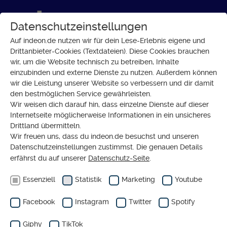
Datenschutzeinstellungen
Auf indeon.de nutzen wir für dein Lese-Erlebnis eigene und
Drittanbieter-Cookies (Textdateien). Diese Cookies brauchen
wir, um die Website technisch zu betreiben, Inhalte
Dossier
einzubinden und externe Dienste zu nutzen. Außerdem können
wir die Leistung unserer Website so verbessern und dir damit
den bestmöglichen Service gewährleisten.
WAS MACHT UNS STARK?
Wir weisen dich darauf hin, dass einzelne Dienste auf dieser
Resilienz: Immunsystem für
Internetseite möglicherweise Informationen in ein unsicheres
die Seele
Drittland übermitteln.
Wir freuen uns, dass du indeon.de besuchst und unseren
Datenschutzeinstellungen zustimmst. Die genauen Details
erfährst du auf unserer
Datenschutz-Seite
.
Essenziell
Statistik
Marketing
Youtube
Facebook
Instagram
Twitter
Spotify
Giphy
TikTok