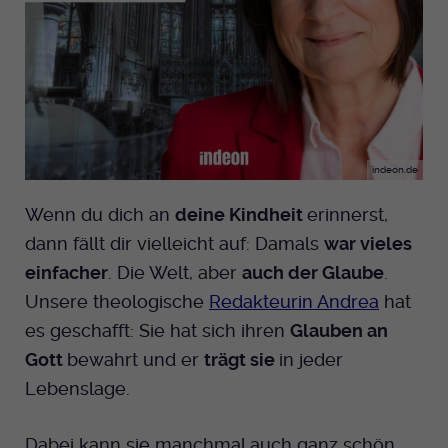
Anbieter
EKHN
Name
mtm_cookie_consent
Spotify
Laufzeit
Ende der Sitzung
Anbieter
Medienhaus der EKHN GmbH
PHP Daten Identifikator, der gesetzt wird
Giphy
Laufzeit
1 Jahr
Zweck
wenn die PHP session() Methode benutzt
wird.
Speicherung der Cookie Constent
Zweck
indeon.de
TikTok
Einstellungen
Wenn du dich an
deine Kindheit
erinnerst,
Name
uid
dann fällt dir vielleicht auf: Damals
war vieles
Anbieter
EKHN
einfacher
. Die Welt, aber
auch der Glaube
.
Unsere theologische
Redakteurin Andrea
hat
Laufzeit
Ende der Sitzung
es geschafft: Sie hat sich ihren
Glauben an
Notwendig zum sicheren Betrieb der
Gott
bewahrt und er
trägt sie
in jeder
Zweck
Webseite.
Lebenslage.
Name
cookie_optin-[n]
Dabei kann sie manchmal auch ganz schön