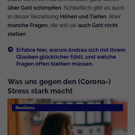
über Gott schimpfen
. Schließlich gibt es auch
Anbieter
EKHN
in dieser Beziehung
Höhen und Tiefen
. Aber
manche Fragen
, die will sie
auch Gott nicht
Bei Ausahl nur essentieller Cookies wird
Laufzeit
dieser Cookie am Ende der Sitzung
stellen
.
gelöscht. Ansonsten 1 Monat.
Erfahre hier, warum Andrea sich mit ihrem
Dient zur Speicherung der Cookie Opt-In
Glauben glücklicher fühlt, und welche
Einstellungen. Eine optionale Nummer
Zweck
Fragen offen bleiben müssen.
nach dem Namen gibt lediglich eine
Versionsnummer an.
Was uns gegen den (Corona-)
Stress stark macht