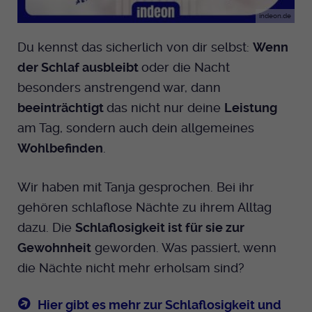
Anbieter
EKHN
Name
mtm_cookie_consent
indeon.de
Spotify
Laufzeit
Ende der Sitzung
Du kennst das sicherlich von dir selbst:
Wenn
Anbieter
Medienhaus der EKHN GmbH
der Schlaf ausbleibt
oder die Nacht
PHP Daten Identifikator, der gesetzt wird
Giphy
Laufzeit
1 Jahr
besonders anstrengend war, dann
Zweck
wenn die PHP session() Methode benutzt
wird.
beeinträchtigt
das nicht nur deine
Leistung
Speicherung der Cookie Constent
Zweck
TikTok
Einstellungen
am Tag, sondern auch dein allgemeines
Wohlbefinden
.
Name
uid
Anbieter
EKHN
Wir haben mit Tanja gesprochen. Bei ihr
gehören schlaflose Nächte zu ihrem Alltag
Laufzeit
Ende der Sitzung
dazu. Die
Schlaflosigkeit ist für sie zur
Notwendig zum sicheren Betrieb der
Gewohnheit
geworden. Was passiert, wenn
Zweck
Webseite.
die Nächte nicht mehr erholsam sind?
Hier gibt es mehr zur Schlaflosigkeit und
Name
cookie_optin-[n]