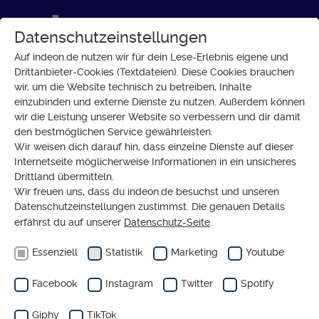
Datenschutzeinstellungen
Auf indeon.de nutzen wir für dein Lese-Erlebnis eigene und
Drittanbieter-Cookies (Textdateien). Diese Cookies brauchen
wir, um die Website technisch zu betreiben, Inhalte
GESUNDHEIT
einzubinden und externe Dienste zu nutzen. Außerdem können
Schlaflos: Was tun, wenn der
wir die Leistung unserer Website so verbessern und dir damit
den bestmöglichen Service gewährleisten.
Schlaf ausbleibt?
Wir weisen dich darauf hin, dass einzelne Dienste auf dieser
Internetseite möglicherweise Informationen in ein unsicheres
Drittland übermitteln.
Wir freuen uns, dass du indeon.de besuchst und unseren
Datenschutzeinstellungen zustimmst. Die genauen Details
erfährst du auf unserer
Datenschutz-Seite
.
Essenziell
Statistik
Marketing
Youtube
Facebook
Instagram
Twitter
Spotify
DOSSIER
Giphy
TikTok