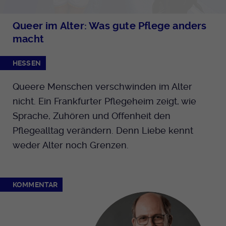
Anbieter
EKHN
Name
mtm_cookie_consent
Spotify
Queer im Alter: Was gute Pflege anders
Laufzeit
Ende der Sitzung
Anbieter
Medienhaus der EKHN GmbH
macht
PHP Daten Identifikator, der gesetzt wird
Giphy
Laufzeit
1 Jahr
Zweck
HESSEN
wenn die PHP session() Methode benutzt
wird.
Speicherung der Cookie Constent
Zweck
Queere Menschen verschwinden im Alter
TikTok
Einstellungen
nicht. Ein Frankfurter Pflegeheim zeigt, wie
Name
uid
Sprache, Zuhören und Offenheit den
Pflegealltag verändern. Denn Liebe kennt
Anbieter
EKHN
weder Alter noch Grenzen.
Laufzeit
Ende der Sitzung
Notwendig zum sicheren Betrieb der
Zweck
KOMMENTAR
Webseite.
Name
cookie_optin-[n]