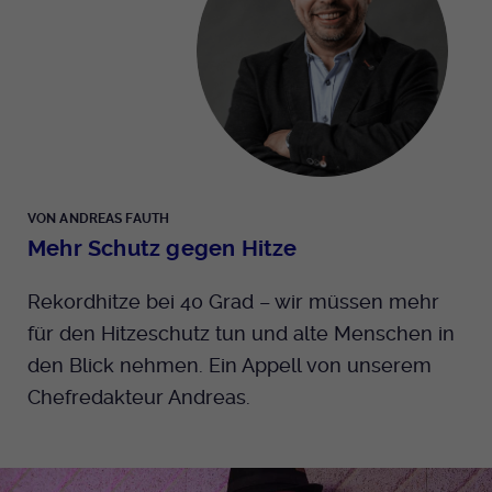
Anbieter
EKHN
Bei Ausahl nur essentieller Cookies wird
Laufzeit
dieser Cookie am Ende der Sitzung
gelöscht. Ansonsten 1 Monat.
Dient zur Speicherung der Cookie Opt-In
Einstellungen. Eine optionale Nummer
VON ANDREAS FAUTH
Zweck
nach dem Namen gibt lediglich eine
Mehr Schutz gegen Hitze
Versionsnummer an.
Rekordhitze bei 40 Grad – wir müssen mehr
für den Hitzeschutz tun und alte Menschen in
den Blick nehmen. Ein Appell von unserem
Chefredakteur Andreas.