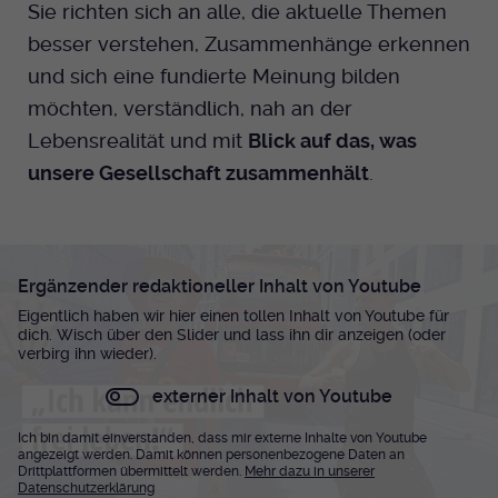
Sie richten sich an alle, die aktuelle Themen
Dieser Cookie wird genutzt um
festzustellen ob ein Benutzer im TYPO3
besser verstehen, Zusammenhänge erkennen
Cookie-Informationen anzeigen
Name
_pk_id.424
Zweck
Backend eingelogged ist und die Seite
und sich eine fundierte Meinung bilden
bearbeiten darf.
Anbieter
Medienhaus der EKHN GmbH
Marketing
möchten, verständlich, nah an der
Reichweiten Analyse
Lebensrealität und mit
Blick auf das, was
Laufzeit
13 Monate
Name
fe_typo_user
unsere Gesellschaft zusammenhält
.
Cookie-Informationen anzeigen
Name
_fbp
Zweck
Einzigartige Besucher ID.
Anbieter
EKHN
Anbieter
Facebook Ireland Limited
Youtube
Laufzeit
Ende der Sitzung
Name
_pk_ses.424
Laufzeit
3 Monate
Ergänzender redaktioneller Inhalt von Youtube
Facebook
Dieser Cookie wird genutzt um
Eigentlich haben wir hier einen tollen Inhalt von Youtube für
Anbieter
Medienhaus der EKHN GmbH
Zweck
Anzeigen / Ads
dich. Wisch über den Slider und lass ihn dir anzeigen (oder
festzustellen ob ein Benutzer im TYPO3
Zweck
verbirg ihn wieder).
Frontend eingelogged ist und die Seite
Laufzeit
30 Minuten
Instagram
bearbeiten darf.
externer Inhalt von Youtube
Zur Speicherung kurzfristiger
Zweck
Ich bin damit einverstanden, dass mir externe Inhalte von Youtube
Informationen über den Besuch.
angezeigt werden. Damit können personenbezogene Daten an
Name
Twitter
PHPSESSID
Drittplattformen übermittelt werden.
Mehr dazu in unserer
Datenschutzerklärung