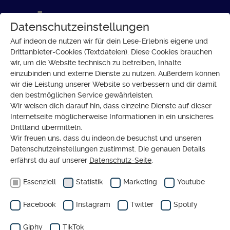
Datenschutzeinstellungen
Auf indeon.de nutzen wir für dein Lese-Erlebnis eigene und
Drittanbieter-Cookies (Textdateien). Diese Cookies brauchen
wir, um die Website technisch zu betreiben, Inhalte
Gesellschaft
einzubinden und externe Dienste zu nutzen. Außerdem können
wir die Leistung unserer Website so verbessern und dir damit
den bestmöglichen Service gewährleisten.
Wir weisen dich darauf hin, dass einzelne Dienste auf dieser
Gesellschaft verändert sich ständig und
viele
Internetseite möglicherweise Informationen in ein unsicheres
Entwicklungen betreffen unseren Alltag
Drittland übermitteln.
Wir freuen uns, dass du indeon.de besuchst und unseren
direkt
. Auf indeon findest du
Analysen,
Datenschutzeinstellungen zustimmst. Die genauen Details
Meinungen, Reportagen und Hintergründe
zu
erfährst du auf unserer
Datenschutz-Seite
.
Themen, die Menschen bewegen: von
Essenziell
Statistik
Marketing
Youtube
Demokratie, Klimaschutz und sozialer
Gerechtigkeit über Beziehungen, mentale
Facebook
Instagram
Twitter
Spotify
Gesundheit und digitale Lebenswelten
bis
Giphy
TikTok
hin zu gesellschaftlichen Trends und
Fragen