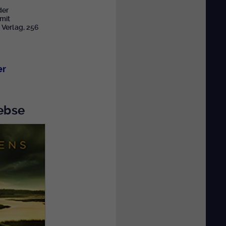
der
mit
 Verlag, 256
er
rebse