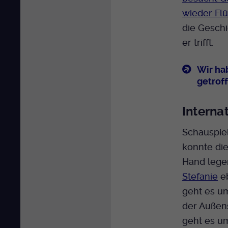
wieder Flü
die Gesch
er trifft.
Wir ha
getroff
Interna
Schauspie
konnte die
Hand lege
Stefanie
eb
geht es u
der Außens
geht es u