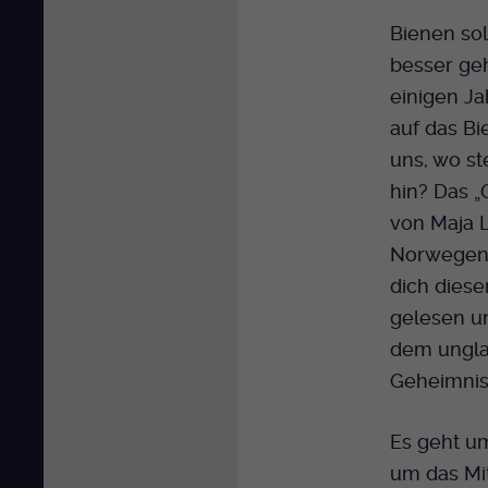
Bienen sol
besser geh
einigen Ja
auf das B
uns, wo st
hin? Das „
von Maja L
Norwegen 
dich dies
gelesen un
dem ungla
Geheimnis
Es geht um
um das Mi