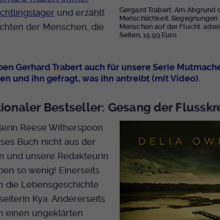
Bei Ausahl nur essentieller Cookies wird dieser
Gergard Trabert: Am Abgrund 
chtlingslager
und erzählt
Menschlichkeit. Begegnungen 
Laufzeit
Cookie am Ende der Sitzung gelöscht.
ichten der Menschen, die
Menschen auf der Flucht. adeo
Ansonsten 1 Monat.
Seiten, 15.99 Euro.
Dient zur Speicherung der Cookie Opt-In
Einstellungen. Eine optionale Nummer nach
ben Gerhard Trabert auch für unsere Serie Mutmach
Zweck
dem Namen gibt lediglich eine
en und ihn gefragt, was ihn antreibt (mit Video).
Versionsnummer an.
tionaler Bestseller: Gesang der Flussk
lerin Reese Witherspoon
ses Buch nicht aus der
n und unsere Redakteurin
en so wenig! Einerseits
m die Lebensgeschichte
eiterin Kya. Andererseits
m einen ungeklärten