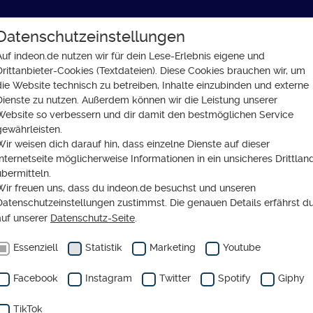
Datenschutzeinstellungen
GLAUBE
SOZIALES
GESELLSCHAFT
Auf indeon.de nutzen wir für dein Lese-Erlebnis eigene und
Drittanbieter-Cookies (Textdateien). Diese Cookies brauchen wir, um
 für Herbst und Winter
die Website technisch zu betreiben, Inhalte einzubinden und externe
Dienste zu nutzen. Außerdem können wir die Leistung unserer
Website so verbessern und dir damit den bestmöglichen Service
gewährleisten.
Wir weisen dich darauf hin, dass einzelne Dienste auf dieser
ALS GESCHENK GEEIGNET
Internetseite möglicherweise Informationen in ein unsicheres Drittlan
soll ich lesen? Buch-Ti
übermitteln.
Wir freuen uns, dass du indeon.de besuchst und unseren
Herbst und Winter
Datenschutzeinstellungen zustimmst. Die genauen Details erfährst d
auf unserer
Datenschutz-Seite
.
Essenziell
Statistik
Marketing
Youtube
Facebook
Instagram
Twitter
Spotify
Giphy
TikTok