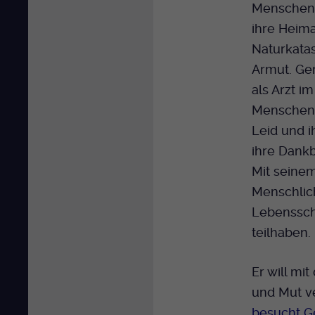
Menschen 
ihre Heim
Naturkatas
Armut. Ger
als Arzt i
Menschen g
Leid und i
ihre Dankb
Mit seine
Menschlich
Lebenssch
teilhaben.
Er will mi
und Mut v
besucht G