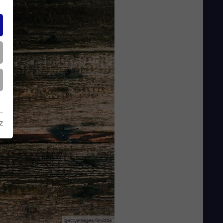
z
gettyimages/invizbk