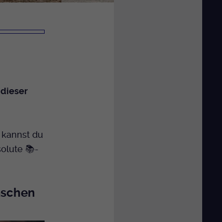
 dieser
n kannst du
solute 📚-
nschen