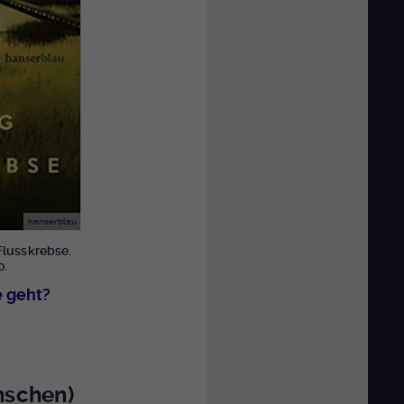
hanserblau
Flusskrebse.
o.
e geht?
nschen)