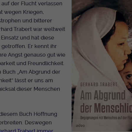
Name
mtm_cookie_consent
auf der Flucht verlassen
Laufzeit
Ende der Sitzung
Spotify
at wegen Kriegen,
Anbieter
Medienhaus der EKHN GmbH
PHP Daten Identifikator, der gesetzt wird wenn
trophen und bitterer
Zweck
die PHP session() Methode benutzt wird.
Giphy
Laufzeit
1 Jahr
hard Trabert war weltweit
m Einsatz und hat diese
Speicherung der Cookie Constent
Zweck
Name
uid
TikTok
etroffen. Er kennt ihr
Einstellungen
hre Angst genauso gut wie
Anbieter
EKHN
arkeit und Freundlichkeit.
Laufzeit
Ende der Sitzung
m Buch „Am Abgrund der
keit“ lässt er uns am
Notwendig zum sicheren Betrieb der
Zweck
icksal dieser Menschen
Webseite.
Name
cookie_optin-[n]
t diesem Buch Hoffnung
erbreiten. Deswegen
Anbieter
EKHN
erhard Trabert immer