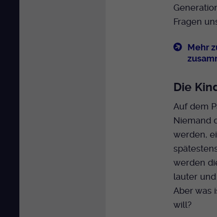
Generatio
Fragen uns
Mehr z
zusamm
Die Kin
Auf dem Pa
Niemand d
werden, ei
spätestens
werden di
lauter und
Aber was i
will?