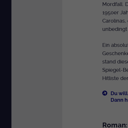
Mordfall. D
1950er Ja
Carolinas,
unbedingt
Ein absolu
Geschenke
stand dies
Spiegel-Be
Hitliste d
Du wil
Dann h
Roman: 