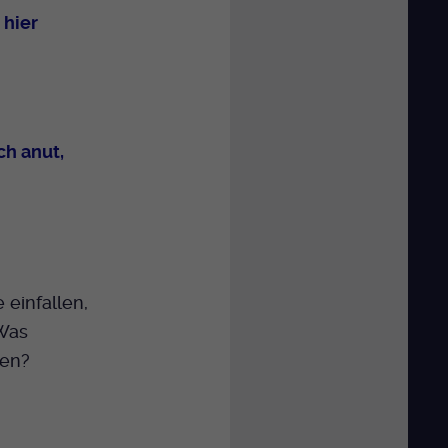
 hier
ch anut,
einfallen,
 Was
sen?