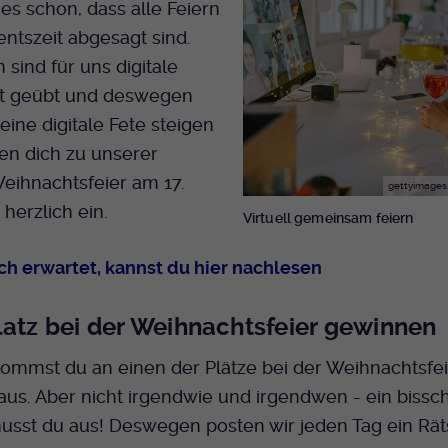
Name
mtm_cookie_consent
 es schon, dass alle Feiern
Laufzeit
Ende der Sitzung
Spotify
entszeit abgesagt sind.
Anbieter
Medienhaus der EKHN GmbH
PHP Daten Identifikator, der gesetzt wird wenn
 sind für uns digitale
Zweck
die PHP session() Methode benutzt wird.
Giphy
Laufzeit
1 Jahr
ut geübt und deswegen
 eine digitale Fete steigen
Speicherung der Cookie Constent
Zweck
Name
uid
den dich zu unserer
TikTok
Einstellungen
Weihnachtsfeier am 17.
gettyimages
Anbieter
EKHN
herzlich ein.
Virtuell gemeinsam feiern
Laufzeit
Ende der Sitzung
ch erwartet, kannst du hier nachlesen
Notwendig zum sicheren Betrieb der
Zweck
Webseite.
latz bei der Weihnachtsfeier gewinnen
ommst du an einen der Plätze bei der Weihnachtsfei
Name
cookie_optin-[n]
aus. Aber nicht irgendwie und irgendwen - ein biss
Anbieter
EKHN
sst du aus! Deswegen posten wir jeden Tag ein Räts