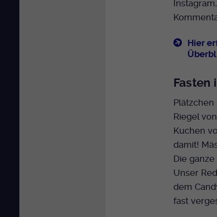
Instagram,
Kommentar
Hier e
Überbl
Fasten 
Plätzchen 
Riegel von
Kuchen von
damit! Mäs
Die ganze 
Unser Re
dem Candy
fast verge