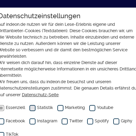
Datenschutzeinstellungen
GLAUBE
SOZIALES
GESELLSCHAFT
Auf indeon.de nutzen wir für dein Lese-Erlebnis eigene und
Drittanbieter-Cookies (Textdateien). Diese Cookies brauchen wir, um
ndeon.de
die Website technisch zu betreiben, Inhalte einzubinden und externe
Dienste zu nutzen. Außerdem können wir die Leistung unserer
Website so verbessern und dir damit den bestmöglichen Service
gewährleisten.
Wir weisen dich darauf hin, dass einzelne Dienste auf dieser
CHTSZEIT
Internetseite möglicherweise Informationen in ein unsicheres Drittlan
r mit uns den Advent auf
übermitteln.
Wir freuen uns, dass du indeon.de besuchst und unseren
on.de
Datenschutzeinstellungen zustimmst. Die genauen Details erfährst d
auf unserer
Datenschutz-Seite
.
Essenziell
Statistik
Marketing
Youtube
Facebook
Instagram
Twitter
Spotify
Giphy
TikTok