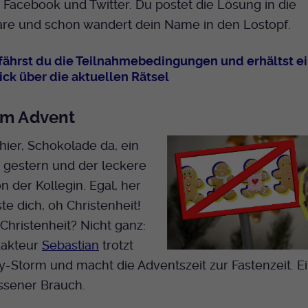
 Facebook und Twitter. Du postet die Lösung in die
Bei Ausahl nur essentieller Cookies wird dieser
e und schon wandert dein Name in den Lostopf.
Laufzeit
Cookie am Ende der Sitzung gelöscht.
Ansonsten 1 Monat.
rfährst du die Teilnahmebedingungen und erhältst e
Dient zur Speicherung der Cookie Opt-In
ick über die aktuellen Rätsel
Einstellungen. Eine optionale Nummer nach
Zweck
dem Namen gibt lediglich eine
im Advent
Versionsnummer an.
hier, Schokolade da, ein
 gestern und der leckere
 der Kollegin. Egal, her
te dich, oh Christenheit!
Christenheit? Nicht ganz:
dakteur
Sebastian
trotzt
-Storm und macht die Adventszeit zur Fastenzeit. E
ssener Brauch.