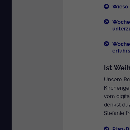
Wieso S
Woche 
unterz
Woche 2
erfährs
Ist Wei
Unsere Re
Kirchengem
vom digita
denkst du
Stefanie f
Plan-B