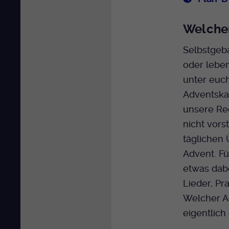
Welcher
Selbstgeba
oder leben
unter euch
Adventska
unsere Red
nicht vorst
täglichen
Advent. F
etwas dabe
Lieder, Pr
Welcher A
eigentlich