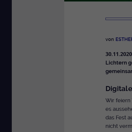
von
ESTHE
30.11.2020
Lichtern 
gemeinsam
Digital
Wir feiern
es aussehe
das Fest a
nicht verm