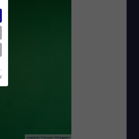
z
unsplash/Karsten Winegeart