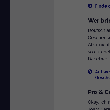
Finde 
Wer bri
Deutschlan
Geschenke?
Aber nicht
so durchei
Dabei wol
Auf we
Gesch
Pro & C
Okay, ich 
Team Carin