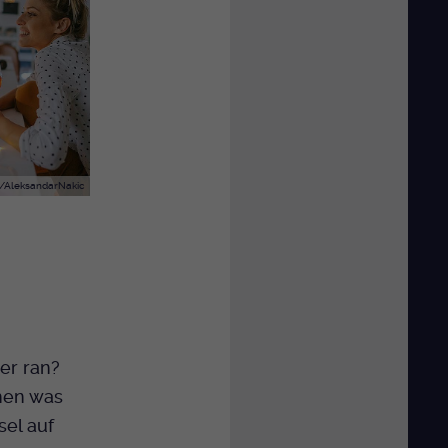
/AleksandarNakic
er ran?
chen was
el auf