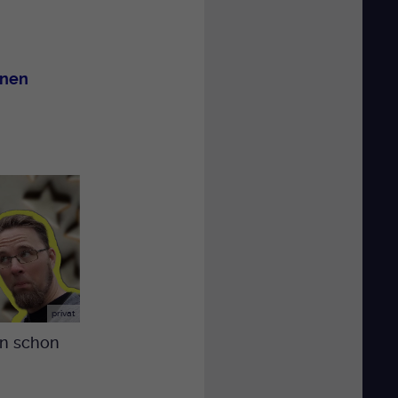
inen
privat
in schon