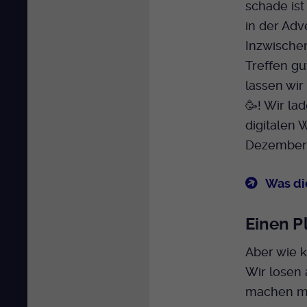
schade ist
in der Adv
Inzwischen
Treffen g
lassen wir
🥳! Wir la
digitalen 
Dezember 
Was di
Einen P
Aber wie k
Wir losen 
machen mu