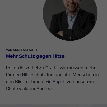
Anbieter
EKHN
Bei Ausahl nur essentieller Cookies wird
Laufzeit
dieser Cookie am Ende der Sitzung
gelöscht. Ansonsten 1 Monat.
Dient zur Speicherung der Cookie Opt-In
Einstellungen. Eine optionale Nummer
Zweck
VON ANDREAS FAUTH
nach dem Namen gibt lediglich eine
Mehr Schutz gegen Hitze
Versionsnummer an.
Rekordhitze bei 40 Grad – wir müssen mehr
für den Hitzeschutz tun und alte Menschen in
den Blick nehmen. Ein Appell von unserem
Chefredakteur Andreas.