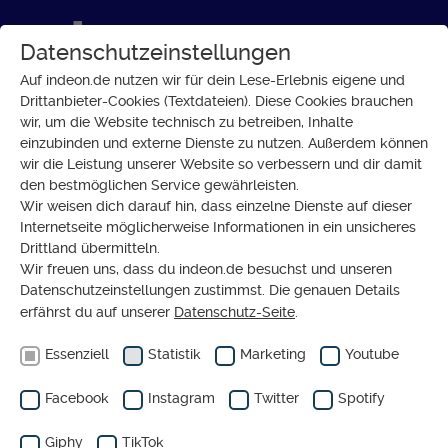
Datenschutzeinstellungen
Auf indeon.de nutzen wir für dein Lese-Erlebnis eigene und
Drittanbieter-Cookies (Textdateien). Diese Cookies brauchen
wir, um die Website technisch zu betreiben, Inhalte
Region: Hessen
einzubinden und externe Dienste zu nutzen. Außerdem können
wir die Leistung unserer Website so verbessern und dir damit
den bestmöglichen Service gewährleisten.
Wir weisen dich darauf hin, dass einzelne Dienste auf dieser
Was bedeutet
gesellschaftlicher Wandel für
Internetseite möglicherweise Informationen in ein unsicheres
die Menschen in Hessen?
Auf indeon findest
Drittland übermitteln.
Wir freuen uns, dass du indeon.de besuchst und unseren
du Reportagen, Interviews und Hintergründe
Datenschutzeinstellungen zustimmst. Die genauen Details
zu Themen, die die Region bewegen – von
erfährst du auf unserer
Datenschutz-Seite
.
sozialem Engagement über Glaubensfragen
Essenziell
Statistik
Marketing
Youtube
bis zu aktuellen gesellschaftlichen Debatten.
Facebook
Instagram
Twitter
Spotify
Wir zeigen, wie Menschen in Hessen
Verantwortung übernehmen, neue
Giphy
TikTok