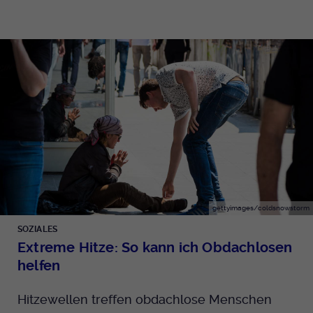
gettyimages/coldsnowstorm
SOZIALES
Extreme Hitze: So kann ich Obdachlosen
helfen
Hitzewellen treffen obdachlose Menschen